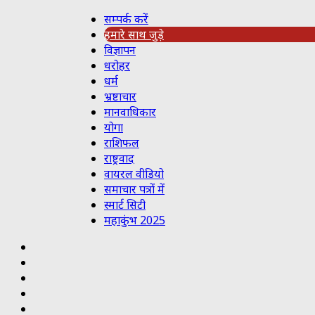
सम्पर्क करें
हमारे साथ जुड़े
विज्ञापन
धरोहर
धर्म
भ्रष्टाचार
मानवाधिकार
योगा
राशिफल
राष्ट्रवाद
वायरल वीडियो
समाचार पत्रों में
स्मार्ट सिटी
महाकुंभ 2025
Koo
RSS
Reddit
YouTube
Pinterest