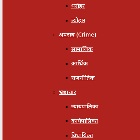
धरोहर
त्यौहार
अपराध (Crime)
सामाजिक
आर्थिक
राजनीतिक
भ्रष्टाचार
न्यायपालिका
कार्यपालिका
विधायिका