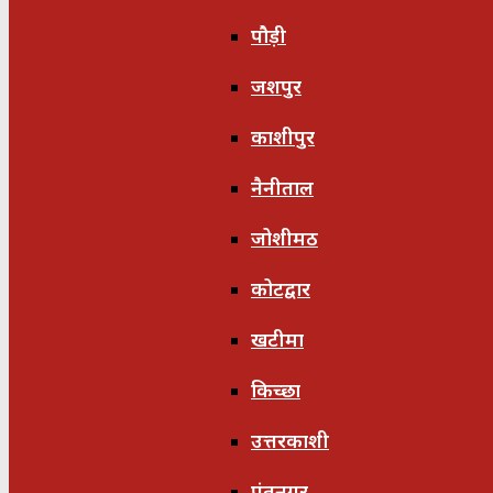
पौड़ी
जशपुर
काशीपुर
नैनीताल
जोशीमठ
कोटद्वार
खटीमा
किच्छा
उत्तरकाशी
पंतनगर