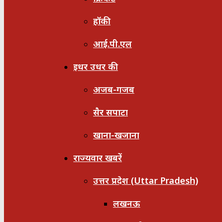
हॉकी
आई.पी.एल
इधर उधर की
अजब-गजब
सैर सपाटा
खाना-खजाना
राज्यवार खबरें
उत्तर प्रदेश (Uttar Pradesh)
लखनऊ