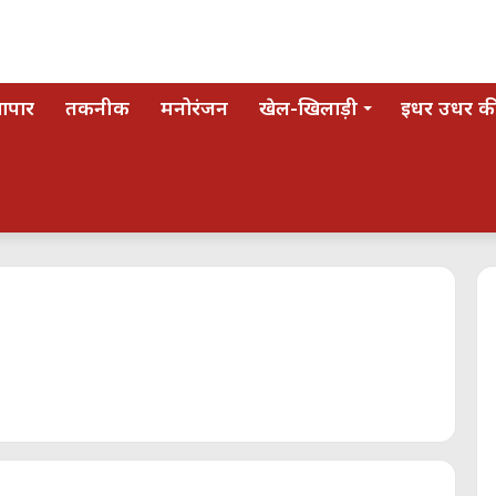
यापार
तकनीक
मनोरंजन
खेल-खिलाड़ी
इधर उधर की