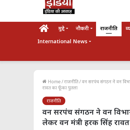
होम
मुद्दे
नौकरी
राजनीति
व्
International News
Home
/
राजनीति
/
वन सरपंच संगठन ने वन विभाग
रावत का फूँका पुतला
राजनीति
वन सरपंच संगठन ने वन विभाग
लेकर वन मंत्री हरक सिंह रावत