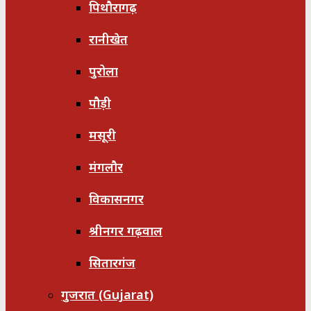
पिथौरागढ़
रानीखेत
पुरोला
पौड़ी
मसूरी
मंगलौर
विकासनगर
श्रीनगर गढ़वाल
सितारगंज
गुजरात (Gujarat)