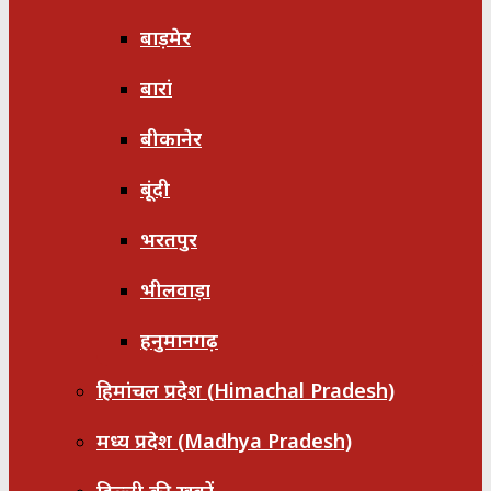
बाड़मेर
बारां
बीकानेर
बूंदी
भरतपुर
भीलवाड़ा
हनुमानगढ़
हिमांचल प्रदेश (Himachal Pradesh)
मध्य प्रदेश (Madhya Pradesh)