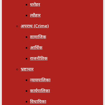
धरोहर
त्यौहार
अपराध (Crime)
सामाजिक
आर्थिक
राजनीतिक
भ्रष्टाचार
न्यायपालिका
कार्यपालिका
विधायिका