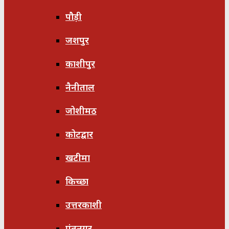
पौड़ी
जशपुर
काशीपुर
नैनीताल
जोशीमठ
कोटद्वार
खटीमा
किच्छा
उत्तरकाशी
पंतनगर