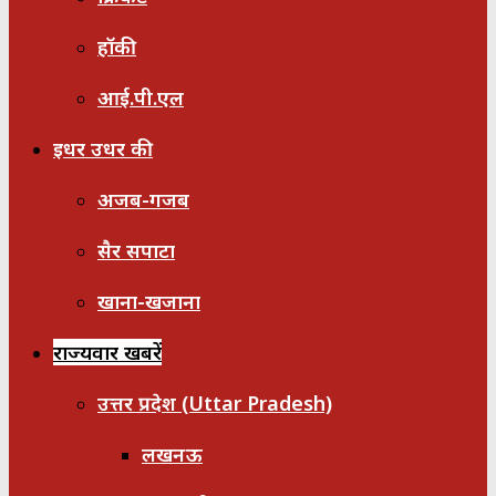
हॉकी
आई.पी.एल
इधर उधर की
अजब-गजब
सैर सपाटा
खाना-खजाना
राज्यवार खबरें
उत्तर प्रदेश (Uttar Pradesh)
लखनऊ