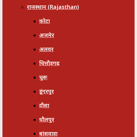
राजस्थान (Rajasthan)
कोटा
अजमेर
अलवर
चित्तौड़गढ़
चुरू
डूंगरपुर
दौसा
धौलपुर
बांसवाड़ा