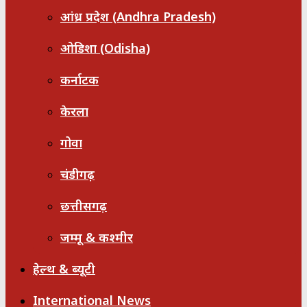
आंध्र प्रदेश (Andhra Pradesh)
ओडिशा (Odisha)
कर्नाटक
केरला
गोवा
चंडीगढ़
छत्तीसगढ़
जम्मू & कश्मीर
हेल्थ & ब्यूटी
International News