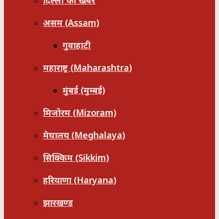
दिल्ली की खबरें
असम (Assam)
गुवाहाटी
महाराष्ट्र (Maharashtra)
मुंबई (मुम्बई)
मिजोरम (Mizoram)
मेघालय (Meghalaya)
सिक्किम (Sikkim)
हरियाणा (Haryana)
झारखण्ड