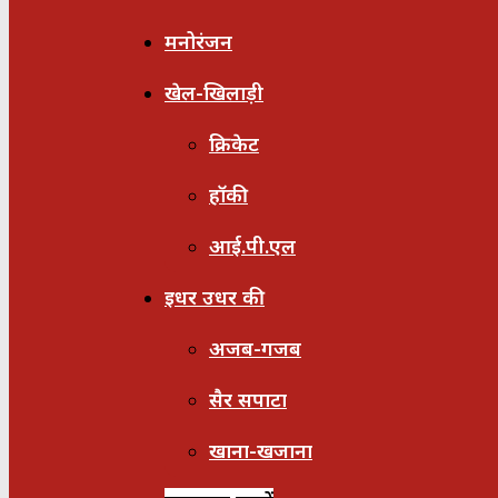
मनोरंजन
खेल-खिलाड़ी
क्रिकेट
हॉकी
आई.पी.एल
इधर उधर की
अजब-गजब
सैर सपाटा
खाना-खजाना