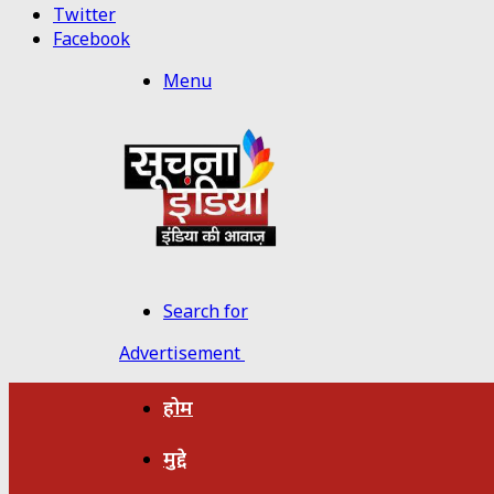
Twitter
Facebook
Menu
Search for
Advertisement
होम
मुद्दे