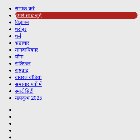
सम्पर्क करें
हमारे साथ जुड़े
विज्ञापन
धरोहर
धर्म
भ्रष्टाचार
मानवाधिकार
योगा
राशिफल
राष्ट्रवाद
वायरल वीडियो
समाचार पत्रों में
स्मार्ट सिटी
महाकुंभ 2025
Koo
RSS
Reddit
YouTube
Pinterest