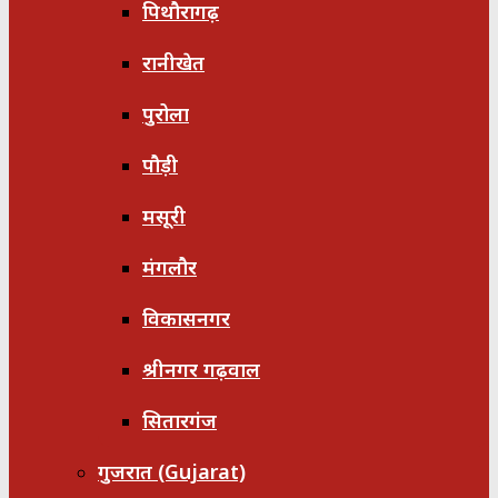
पिथौरागढ़
रानीखेत
पुरोला
पौड़ी
मसूरी
मंगलौर
विकासनगर
श्रीनगर गढ़वाल
सितारगंज
गुजरात (Gujarat)