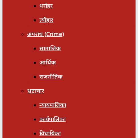
धरोहर
त्यौहार
अपराध (Crime)
सामाजिक
आर्थिक
राजनीतिक
भ्रष्टाचार
न्यायपालिका
कार्यपालिका
विधायिका