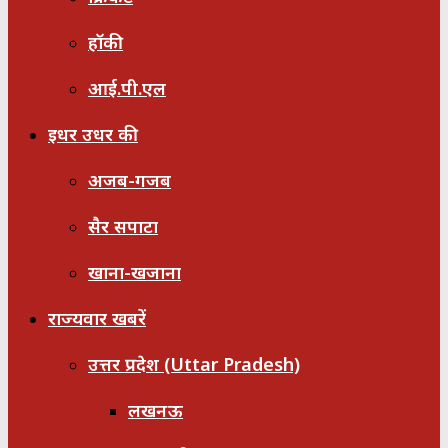
हॉकी
आई.पी.एल
इधर उधर की
अजब-गजब
सैर सपाटा
खाना-खजाना
राज्यवार खबरें
उत्तर प्रदेश (Uttar Pradesh)
लखनऊ