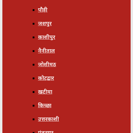
पौड़ी
जशपुर
काशीपुर
नैनीताल
जोशीमठ
कोटद्वार
खटीमा
किच्छा
उत्तरकाशी
पंतनगर