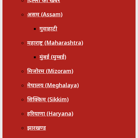
दिल्ली की खबरें
असम (Assam)
गुवाहाटी
महाराष्ट्र (Maharashtra)
मुंबई (मुम्बई)
मिजोरम (Mizoram)
मेघालय (Meghalaya)
सिक्किम (Sikkim)
हरियाणा (Haryana)
झारखण्ड