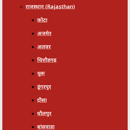
राजस्थान (Rajasthan)
कोटा
अजमेर
अलवर
चित्तौड़गढ़
चुरू
डूंगरपुर
दौसा
धौलपुर
बांसवाड़ा