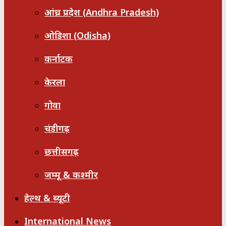
आंध्र प्रदेश (Andhra Pradesh)
ओडिशा (Odisha)
कर्नाटक
केरला
गोवा
चंडीगढ़
छत्तीसगढ़
जम्मू & कश्मीर
हेल्थ & ब्यूटी
International News