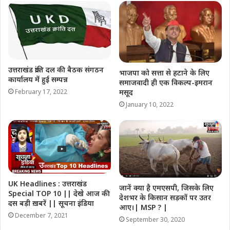
मेयर हेमलता नेगी ने किया तीन
उन्नाव:- नंदी महाराज के पानी पीने
दिवसीय सिद्धबली बाबा वार्षिक
की खबर आग की तरह फैली,लोगो
अनुष्ठान महोत्सव का शुभारंभ
का लगा तांता।।
December 4, 2021
July 3, 2023
उत्तराखंड क्रांति दल की बैठक संगठन
भाजपा को सत्ता से हटाने के लिए
In "धरोहर"
In "ब्रेकिंग न्यूज़"
कार्यालय में हुई सम्पन्न
समाजवादी ही एक विकल्प-इमरान
मसूद
February 17, 2022
January 10, 2022
Banke Bihari Mandir – मथुरा:
भारी भीड़ में तीन महिलाएं बेहोश,
बुजुर्ग श्रद्धालु की मौत
November 20, 2024
UK Headlines : उत्तराखंड
जानें क्या है एमएसपी, जिसके लिए
In "इधर उधर की"
Special TOP 10 || देखे आज की
देशभर के किसान सड़कों पर उतर
दस बड़ी ख़बरें || सूचना इंडिया
आए।| MSP ? |
December 7, 2021
September 30, 2020