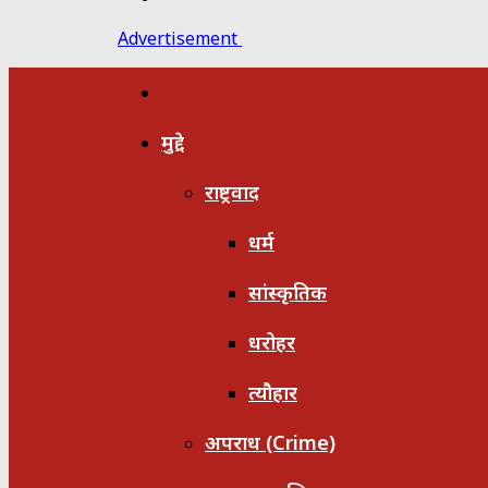
for
Advertisement
होम
मुद्दे
राष्ट्रवाद
धर्म
सांस्कृतिक
धरोहर
त्यौहार
अपराध (Crime)