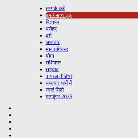
सम्पर्क करें
हमारे साथ जुड़े
विज्ञापन
धरोहर
धर्म
भ्रष्टाचार
मानवाधिकार
योगा
राशिफल
राष्ट्रवाद
वायरल वीडियो
समाचार पत्रों में
स्मार्ट सिटी
महाकुंभ 2025
Koo
RSS
Reddit
YouTube
Pinterest