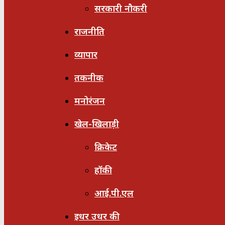
सरकारी नौकरी
राजनीति
व्यापार
तकनीक
मनोरंजन
खेल-खिलाड़ी
क्रिकेट
हॉकी
आई.पी.एल
इधर उधर की