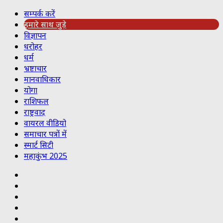
सम्पर्क करें
हमारे साथ जुड़े
विज्ञापन
धरोहर
धर्म
भ्रष्टाचार
मानवाधिकार
योगा
राशिफल
राष्ट्रवाद
वायरल वीडियो
समाचार पत्रों में
स्मार्ट सिटी
महाकुंभ 2025
Koo
RSS
Reddit
YouTube
Pinterest