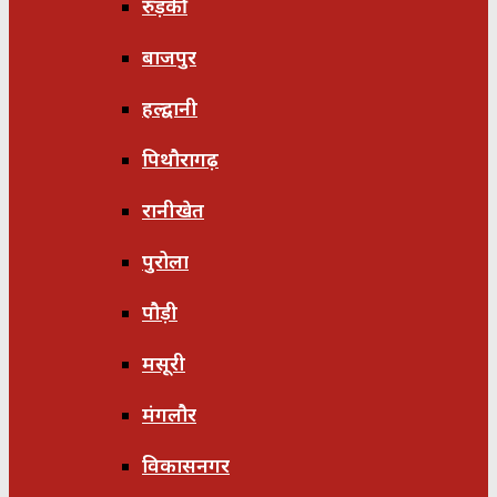
रुड़की
बाजपुर
हल्द्वानी
पिथौरागढ़
रानीखेत
पुरोला
पौड़ी
मसूरी
मंगलौर
विकासनगर