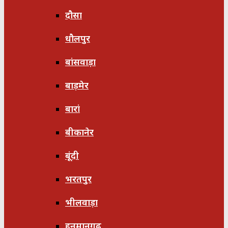
दौसा
धौलपुर
बांसवाड़ा
बाड़मेर
बारां
बीकानेर
बूंदी
भरतपुर
भीलवाड़ा
हनुमानगढ़