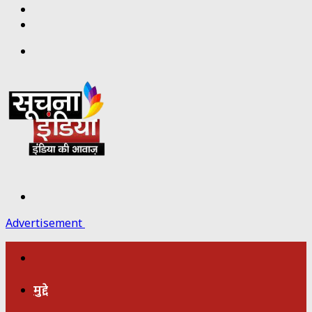
Twitter
Facebook
Menu
Search
for
Advertisement
होम
मुद्दे