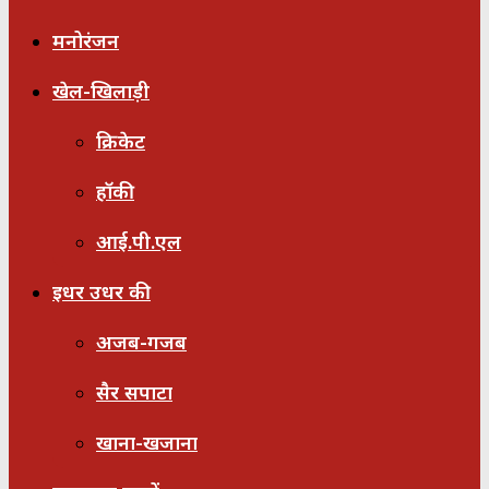
मनोरंजन
खेल-खिलाड़ी
क्रिकेट
हॉकी
आई.पी.एल
इधर उधर की
अजब-गजब
सैर सपाटा
खाना-खजाना