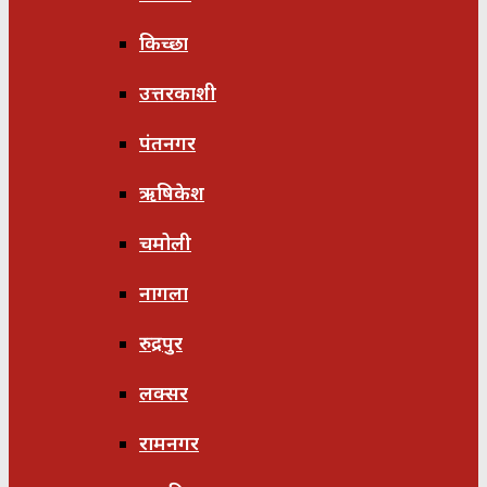
किच्छा
उत्तरकाशी
पंतनगर
ऋषिकेश
चमोली
नागला
रुद्रपुर
लक्सर
रामनगर