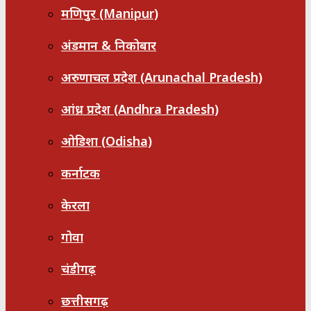
मणिपुर (Manipur)
अंडमान & निकोबार
अरुणाचल प्रदेश (Arunachal Pradesh)
आंध्र प्रदेश (Andhra Pradesh)
ओडिशा (Odisha)
कर्नाटक
केरला
गोवा
चंडीगढ़
छत्तीसगढ़