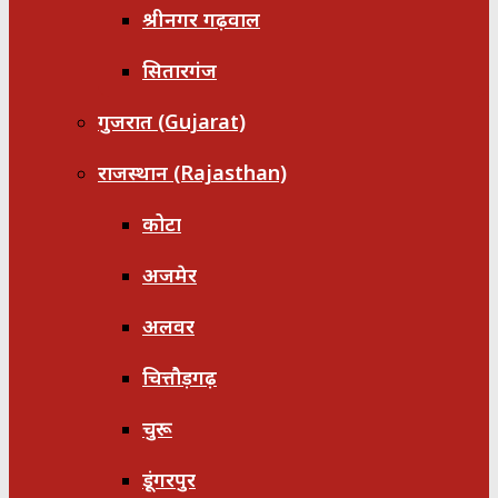
श्रीनगर गढ़वाल
सितारगंज
गुजरात (Gujarat)
राजस्थान (Rajasthan)
कोटा
अजमेर
अलवर
चित्तौड़गढ़
चुरू
डूंगरपुर