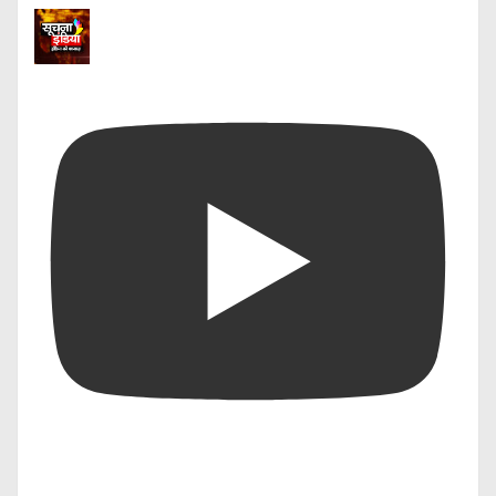
फिटनेस ट्रैकर्स के माध्यम से AI स्वास्थ्य और फिटनेस
डेटा का विश्लेषण कर हमारी स्वास्थ्य स्थिति की
निगरानी करता है।
WhatsApp पर Link Preview नहीं दिख रहा: 5
आसान समाधान, तुरंत होगी समस्या दूर
4. विशिष्ट उद्योगों में AI के विकास की
भविष्यवाणियाँ (Predictions for AI
Advancements in Specific Industries)
AI का प्रभाव हर उद्योग में दिखने लगा है, और आने वाले
समय में इसमें और भी बदलाव देखे जा सकते हैं:
स्वास्थ्य क्षेत्र
: स्वास्थ्य सेवाओं में AI के प्रयोग से
डायग्नोसिस, इलाज, और सर्जरी के क्षेत्र में सुधार होने
की संभावना है। मेडिकल रोबोटिक्स और AI आधारित
इमेजिंग टूल्स से सटीक और जल्दी इलाज में मदद