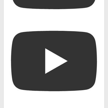
सूचना इंडिया ने विगत 15 वर्षों में
कई महत्वपूर्ण रिपोर्ट्स का नेतृत्व
किया है और पत्रकारिता में
निष्पक्षता और नैतिकता के प्रति
उनकी प्रतिबद्धता ने उन्हें एक
विश्वसनीय आवाज बनाया है।
उन्होंने अपने काम के लिए कई
पुरस्कार प्राप्त किए हैं और युवा
पत्रकारों को मार्गदर्शन देने में भी
सक्रिय हैं।
Share this:
Telegram
WhatsApp
Email
Like this: