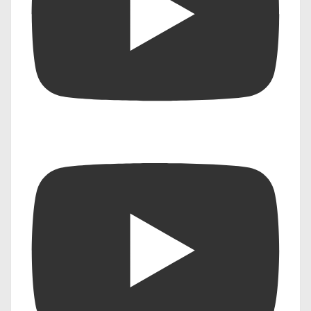
“Health” से लेकर “Finance” और “Education”
तक, प्रत्येक क्षेत्र में AI के नए-नए प्रयोग और “practical
AI applications for daily life” का विस्तार जारी
रहेगा, जिससे हमारा जीवन अधिक समृद्ध और
सुविधाजनक बनेगा।
Soochna India
सूचना इंडिया न्यूज़ चैनल के
अनुभवी पत्रकारों और लेखकों की
पूरी टीम काम कर रही हैं, सूचना
इंडिया के एडिटोरियल टीम के पास
15 वर्षों का गहन अनुभव है।
राजनीति, सामाजिक मुद्दों, और
अर्थव्यवस्था पर उनकी रिपोर्ट्स
और लेखन शैली ने उन्हें मीडिया
जगत में विशेष पहचान दिलाई है।