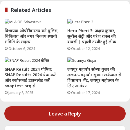
विभिन्न उद्योगों में नई संभावनाओं को जन्म दे सकते हैं:
Related Articles
जेनरेटिव AI
: जेनरेटिव AI का उपयोग आज कई क्षेत्रों
में किया जा रहा है, जैसे कि ग्राफिक्स, टेक्स्ट जनरेशन,
विधायक ओपी श्रीवास्तव बने पुलिस,
Hera Pheri 3: अक्षय कुमार,
और म्यूजिक क्रिएशन में। 2025 में इसके और अधिक
चिकित्सा और नगर निकाय स्थायी
सुनील शेट्टी और परेश रावल की
समिति के सदस्य
वापसी | पहली तस्वीर हुई लीक
उन्नत वर्जन की उम्मीद है।
October 6, 2024
October 12, 2024
एथिकल और ट्रांसपैरेंट AI
: प्राइवेसी और डेटा सुरक्षा
के बढ़ते मुद्दों के साथ, अब AI में अधिक पारदर्शिता
और नैतिकता पर जोर दिया जा रहा है। आने वाले
SNAP Result 2024 घोषित:
जयपुर महापौर सौम्या गुजर की
समय में ऐसे AI सिस्टम्स की मांग होगी जो डेटा
SNAP Results 2024 चेक करें
लखनऊ महापौर सुषमा खर्कवाल से
और स्कोरकार्ड डाउनलोड करें
शिष्टाचार भेंट, जयपुर महोत्सव के
प्राइवेसी को प्राथमिकता देते हों।
snaptest.org से
लिए आमंत्रण
हेल्थकेयर AI
: स्वास्थ्य क्षेत्र में AI का उपयोग तेज़ी से
January 8, 2025
October 17, 2024
बढ़ रहा है। 2025 में मेडिकल इमेजिंग, पेशेंट डेटा
एनालिसिस और वर्चुअल हेल्थ असिस्टेंट के क्षेत्र में AI
Leave a Reply
का व्यापक उपयोग संभव है।
3. दैनिक जीवन में AI के व्यावहारिक अनुप्रयोग