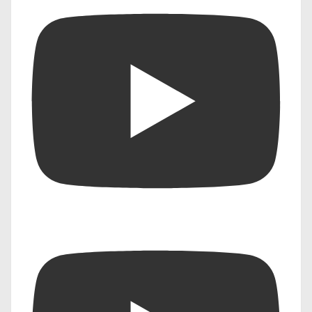
2025 के लिए उभरते हुए प्रौद्योगिकी रुझान
AI Advancements in Industries
AI Applications 2025
AI in Daily Life
AI in Education
AI in Finance
AI in Healthcare
AI Technology Predictions
AI Tools for Productivity
AI उद्योगों में
AI तकनीकी विकास
Artificial Intelligence and Future Trends