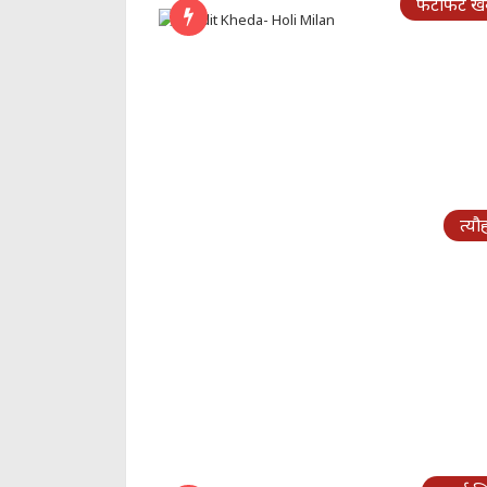
फटाफट खबर
त्यौ