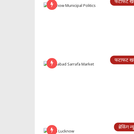
फटाफट खबर
फटाफट खबर
ब्रेकिंग न