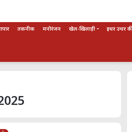
यापार
तकनीक
मनोरंजन
खेल-खिलाड़ी
इधर उधर की
2025