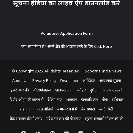
सूचना इंडिया का लाइव ऐप डाउनलोड करें
Volunteer Application Form
क्या आप तैयार हैं? अपने क्षेत्र की आवाज बनने के लिए
Click Here
© Copyright 2026, All Rights Reserved | Soochna India News
About Us
Privacy Policy
Disclaimer
आर्टिकल
आवश्यक सूचना
इधर उधर की
ऑटोमोबाइल
खाना-खजाना
त्यौहार
दुर्घटना
फटाफट खबरें
बिजेंद्र ओझा की कलम से
ब्रेकिंग न्यूज़
भ्रष्टाचार
मानवाधिकार
योगा
राशिफल
राष्ट्रवाद
वायरल वीडियो
समाचार पत्रों में
सैर सपाटा
स्मार्ट सिटी
केंद्र सरकार की योजनाएं
प्रदेश सरकार की योजनाएं
सूचना सरकारी योजनाओं की
Facebook
Twitter
Pinterest
YouTube
Reddit
RSS