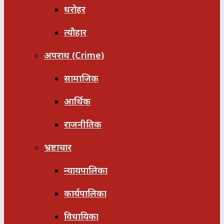
धरोहर
त्यौहार
अपराध (Crime)
सामाजिक
आर्थिक
राजनीतिक
भ्रष्टाचार
न्यायपालिका
कार्यपालिका
विधायिका