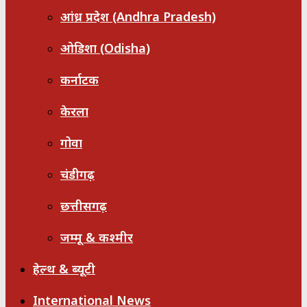
आंध्र प्रदेश (Andhra Pradesh)
ओडिशा (Odisha)
कर्नाटक
केरला
गोवा
चंडीगढ़
छत्तीसगढ़
जम्मू & कश्मीर
हेल्थ & ब्यूटी
International News