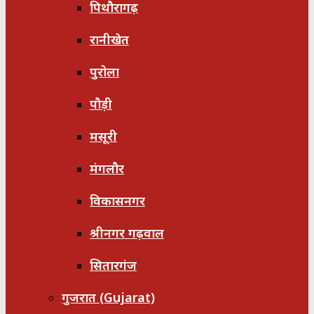
पिथौरागढ़
रानीखेत
पुरोला
पौड़ी
मसूरी
मंगलौर
विकासनगर
श्रीनगर गढ़वाल
सितारगंज
गुजरात (Gujarat)