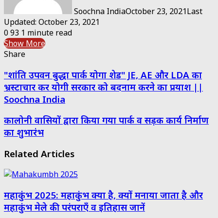
Soochna India
October 23, 2021
Last
Updated: October 23, 2021
0
93
1 minute read
Show More
Share
Facebook
Twitter
Messenger
Messenger
WhatsApp
Telegram
Share
Print
"शांति उपवन बुद्धा पार्क योगा शेड" JE, AE और LDA का
via
Email
भ्रस्टाचार कर योगी सरकार को बदनाम करने का प्रयाश ||
Soochna India
कालोनी वासियों द्वारा किया गया पार्क व सड़क कार्य निर्माण
का शुभारंभ
Related Articles
महाकुंभ 2025: महाकुंभ क्या है, क्यों मनाया जाता है और
महाकुंभ मेले की परंपराएँ व इतिहास जानें