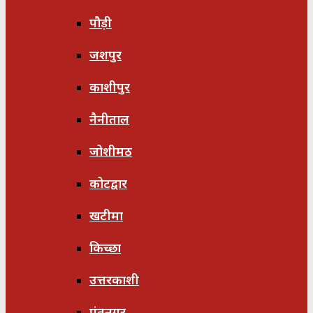
पौड़ी
जशपुर
काशीपुर
नैनीताल
जोशीमठ
कोटद्वार
खटीमा
किच्छा
उत्तरकाशी
पंतनगर