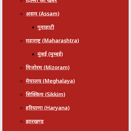
दिल्ली की खबरें
असम (Assam)
गुवाहाटी
महाराष्ट्र (Maharashtra)
मुंबई (मुम्बई)
मिजोरम (Mizoram)
मेघालय (Meghalaya)
सिक्किम (Sikkim)
हरियाणा (Haryana)
झारखण्ड