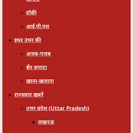
हॉकी
आई.पी.एल
इधर उधर की
अजब-गजब
सैर सपाटा
खाना-खजाना
राज्यवार खबरें
उत्तर प्रदेश (Uttar Pradesh)
लखनऊ