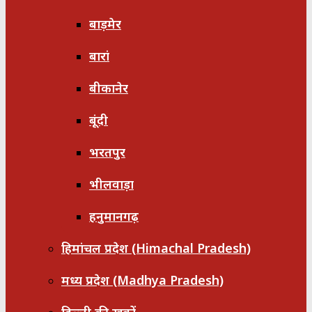
बाड़मेर
बारां
बीकानेर
बूंदी
भरतपुर
भीलवाड़ा
हनुमानगढ़
हिमांचल प्रदेश (Himachal Pradesh)
मध्य प्रदेश (Madhya Pradesh)