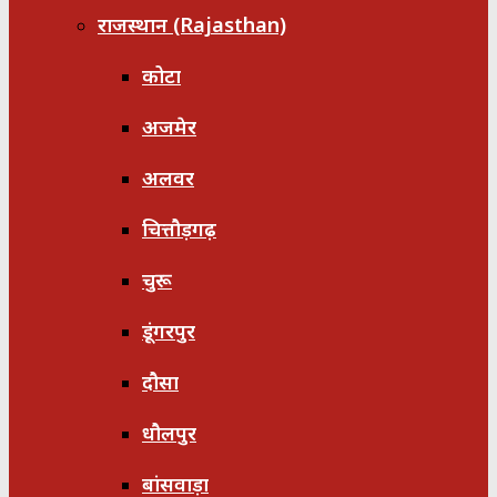
राजस्थान (Rajasthan)
कोटा
अजमेर
अलवर
चित्तौड़गढ़
चुरू
डूंगरपुर
दौसा
धौलपुर
बांसवाड़ा