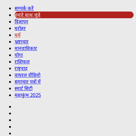
सम्पर्क करें
हमारे साथ जुड़े
विज्ञापन
धरोहर
धर्म
भ्रष्टाचार
मानवाधिकार
योगा
राशिफल
राष्ट्रवाद
वायरल वीडियो
समाचार पत्रों में
स्मार्ट सिटी
महाकुंभ 2025
Koo
RSS
Reddit
YouTube
Pinterest