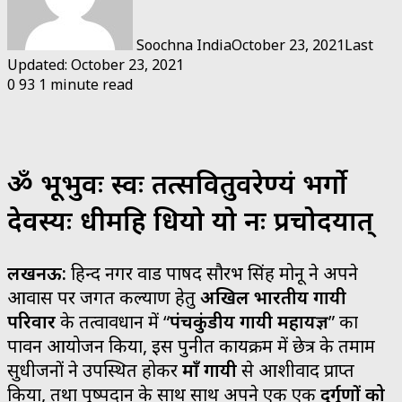
Soochna India
October 23, 2021
Last
Updated: October 23, 2021
0
93
1 minute read
ॐ भूर्भुवः स्वः तत्सवितुर्वरेण्यं भर्गो
देवस्यः धीमहि धियो यो नः प्रचोदयात्
लखनऊ:
हिन्द नगर वार्ड पार्षद सौरभ सिंह मोनू ने अपने
आवास पर जगत कल्याण हेतु
अखिल भारतीय गायत्री
परिवार
के तत्वावधान में “
पंचकुंडीय गायत्री महायज्ञ
” का
पावन आयोजन किया, इस पुनीत कार्यक्रम में छेत्र के तमाम
सुधीजनों ने उपस्थित होकर
माँ गायत्री
से आशीर्वाद प्राप्त
किया, तथा पुष्पदान के साथ साथ अपने एक एक
दुर्गुणों को