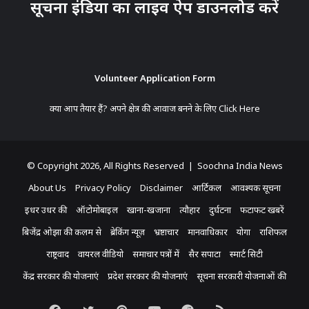
सूचना इंडिया का लाइव ऐप डाउनलोड करें
Volunteer Application Form
क्या आप तैयार हैं? अपने क्षेत्र की आवाज बनने के लिए
Click Here
© Copyright 2026, All Rights Reserved | Soochna India News
About Us
Privacy Policy
Disclaimer
आर्टिकल
आवश्यक सूचना
इधर उधर की
ऑटोमोबाइल
खाना-खजाना
त्यौहार
दुर्घटना
फटाफट खबरें
बिजेंद्र ओझा की कलम से
ब्रेकिंग न्यूज़
भ्रष्टाचार
मानवाधिकार
योगा
राशिफल
राष्ट्रवाद
वायरल वीडियो
समाचार पत्रों में
सैर सपाटा
स्मार्ट सिटी
केंद्र सरकार की योजनाएं
प्रदेश सरकार की योजनाएं
सूचना सरकारी योजनाओं की