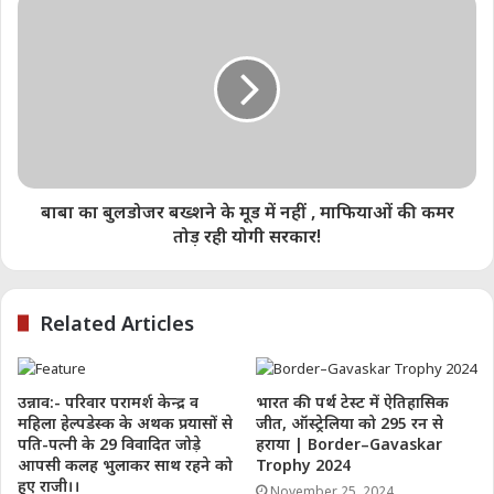
निकाय का एक कर्मचारी है.
Ramji Tiwari
Share this:
बाबा का बुलडोजर बख्शने के मूड में नहीं , माफियाओं की कमर
Telegram
WhatsApp
Email
तोड़ रही योगी सरकार!
Like this:
Related Articles
उन्नाव:- परिवार परामर्श केन्द्र व
भारत की पर्थ टेस्ट में ऐतिहासिक
महिला हेल्पडेस्क के अथक प्रयासों से
जीत, ऑस्ट्रेलिया को 295 रन से
indian railway news mumbai
पति-पत्नी के 29 विवादित जोड़े
हराया | Border–Gavaskar
आपसी कलह भुलाकर साथ रहने को
Trophy 2024
maharashtra breaking news
हुए राजी।।
November 25, 2024