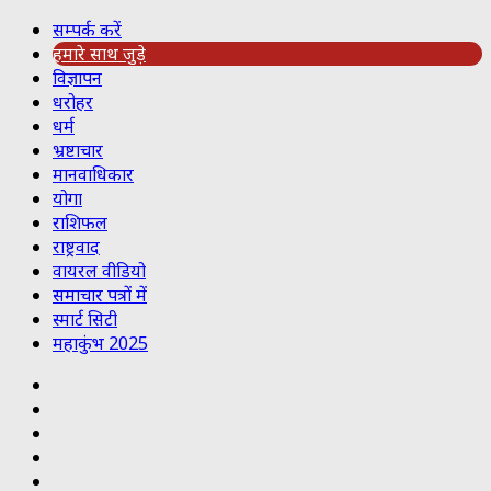
सम्पर्क करें
हमारे साथ जुड़े
विज्ञापन
धरोहर
धर्म
भ्रष्टाचार
मानवाधिकार
योगा
राशिफल
राष्ट्रवाद
वायरल वीडियो
समाचार पत्रों में
स्मार्ट सिटी
महाकुंभ 2025
Koo
RSS
Reddit
YouTube
Pinterest