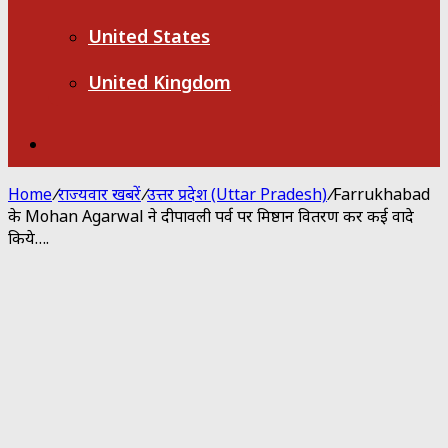
United States
United Kingdom
Search
for
Home
/
राज्यवार खबरें
/
उत्तर प्रदेश (Uttar Pradesh)
/
Farrukhabad
के Mohan Agarwal ने दीपावली पर्व पर मिष्ठान वितरण कर कई वादे
किये….