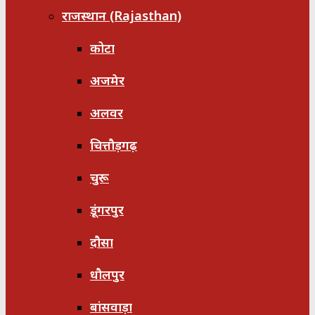
राजस्थान (Rajasthan)
कोटा
अजमेर
अलवर
चित्तौड़गढ़
चुरू
डूंगरपुर
दौसा
धौलपुर
बांसवाड़ा