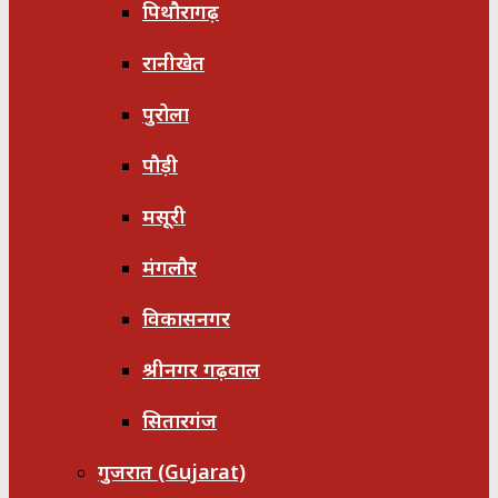
पिथौरागढ़
रानीखेत
पुरोला
पौड़ी
मसूरी
मंगलौर
विकासनगर
श्रीनगर गढ़वाल
सितारगंज
गुजरात (Gujarat)