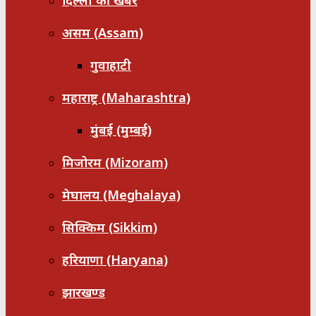
दिल्ली की खबरें
असम (Assam)
गुवाहाटी
महाराष्ट्र (Maharashtra)
मुंबई (मुम्बई)
मिजोरम (Mizoram)
मेघालय (Meghalaya)
सिक्किम (Sikkim)
हरियाणा (Haryana)
झारखण्ड