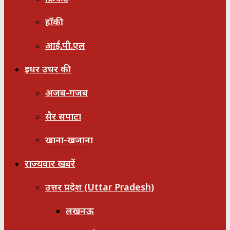
हॉकी
आई.पी.एल
इधर उधर की
अजब-गजब
सैर सपाटा
खाना-खजाना
राज्यवार खबरें
उत्तर प्रदेश (Uttar Pradesh)
लखनऊ