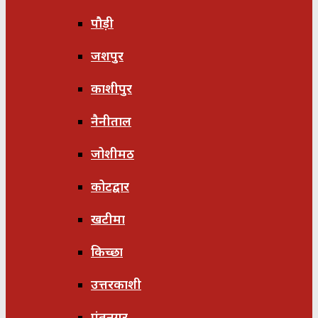
पौड़ी
जशपुर
काशीपुर
नैनीताल
जोशीमठ
कोटद्वार
खटीमा
किच्छा
उत्तरकाशी
पंतनगर