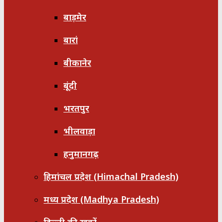
बाड़मेर
बारां
बीकानेर
बूंदी
भरतपुर
भीलवाड़ा
हनुमानगढ़
हिमांचल प्रदेश (Himachal Pradesh)
मध्य प्रदेश (Madhya Pradesh)