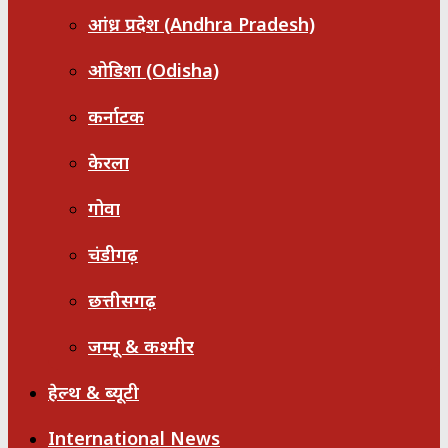
आंध्र प्रदेश (Andhra Pradesh)
ओडिशा (Odisha)
कर्नाटक
केरला
गोवा
चंडीगढ़
छत्तीसगढ़
जम्मू & कश्मीर
हेल्थ & ब्यूटी
International News