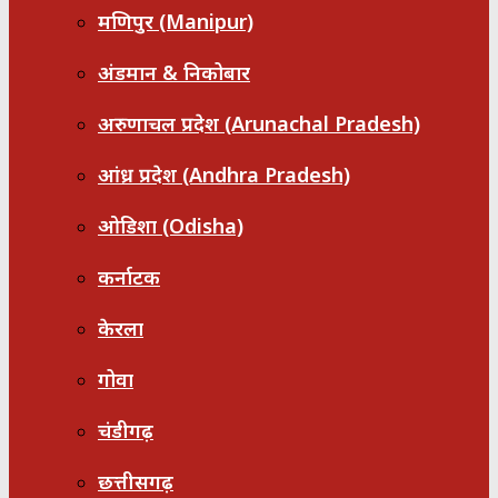
मणिपुर (Manipur)
अंडमान & निकोबार
अरुणाचल प्रदेश (Arunachal Pradesh)
आंध्र प्रदेश (Andhra Pradesh)
ओडिशा (Odisha)
कर्नाटक
केरला
गोवा
चंडीगढ़
छत्तीसगढ़