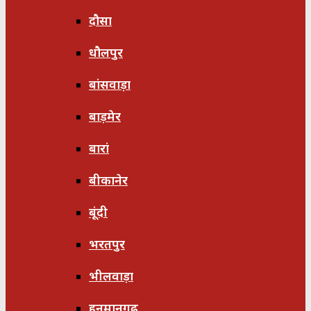
दौसा
धौलपुर
बांसवाड़ा
बाड़मेर
बारां
बीकानेर
बूंदी
भरतपुर
भीलवाड़ा
हनुमानगढ़