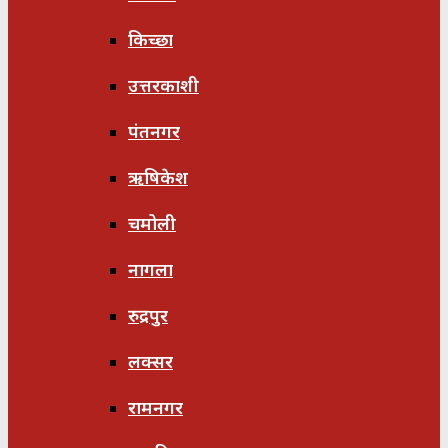
किच्छा
उत्तरकाशी
पंतनगर
ऋषिकेश
चमोली
नागला
रुद्रपुर
लक्सर
रामनगर