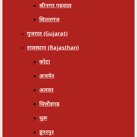
श्रीनगर गढ़वाल
सितारगंज
गुजरात (Gujarat)
राजस्थान (Rajasthan)
कोटा
अजमेर
अलवर
चित्तौड़गढ़
चुरू
डूंगरपुर