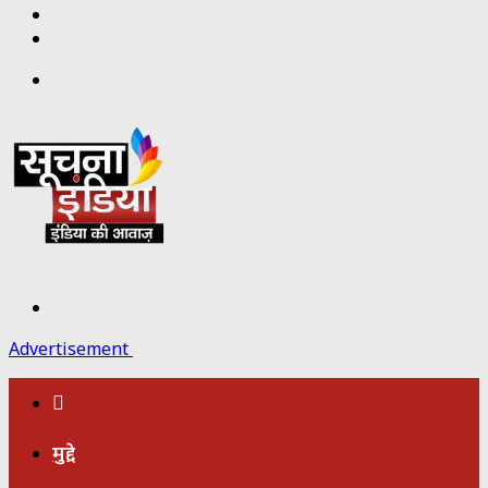
Twitter
Facebook
Menu
Search
for
Advertisement
होम
मुद्दे