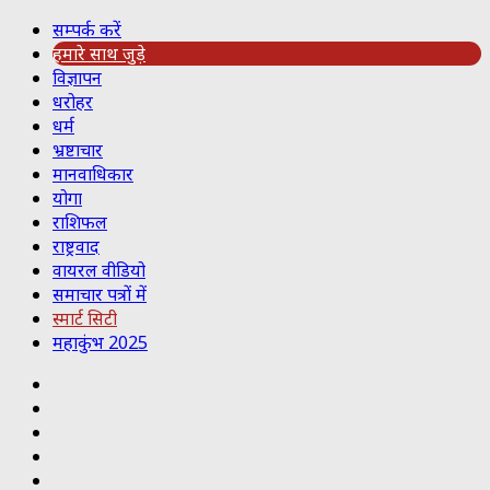
सम्पर्क करें
हमारे साथ जुड़े
विज्ञापन
धरोहर
धर्म
भ्रष्टाचार
मानवाधिकार
योगा
राशिफल
राष्ट्रवाद
वायरल वीडियो
समाचार पत्रों में
स्मार्ट सिटी
महाकुंभ 2025
Koo
RSS
Reddit
YouTube
Pinterest