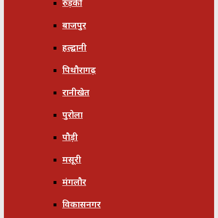
रुड़की
बाजपुर
हल्द्वानी
पिथौरागढ़
रानीखेत
पुरोला
पौड़ी
मसूरी
मंगलौर
विकासनगर