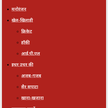
मनोरंजन
खेल-खिलाड़ी
क्रिकेट
हॉकी
आई.पी.एल
इधर उधर की
अजब-गजब
सैर सपाटा
खाना-खजाना