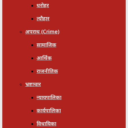
धरोहर
त्यौहार
अपराध (Crime)
सामाजिक
आर्थिक
राजनीतिक
भ्रष्टाचार
न्यायपालिका
कार्यपालिका
विधायिका