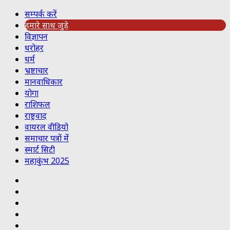
सम्पर्क करें
हमारे साथ जुड़े
विज्ञापन
धरोहर
धर्म
भ्रष्टाचार
मानवाधिकार
योगा
राशिफल
राष्ट्रवाद
वायरल वीडियो
समाचार पत्रों में
स्मार्ट सिटी
महाकुंभ 2025
Koo
RSS
Reddit
YouTube
Pinterest