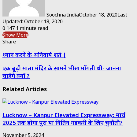
Soochna India
October 18, 2020
Last
Updated: October 18, 2020
0
147
1 minute read
Show More
Share
Facebook
Twitter
Messenger
Messenger
WhatsApp
Telegram
Share
Print
ध्यान करने के अनिवार्य शर्त |
via
Email
एक बूढ़ी माता मंदिर के सामने भीख माँगती थी- जानना
चाहेंगे क्यों ?
Related Articles
Lucknow – Kanpur Elevated Expressway: मार्च
2025 तक होगा पूरा या नितिन गडकरी के लिए चुनौती?
November 5, 2024