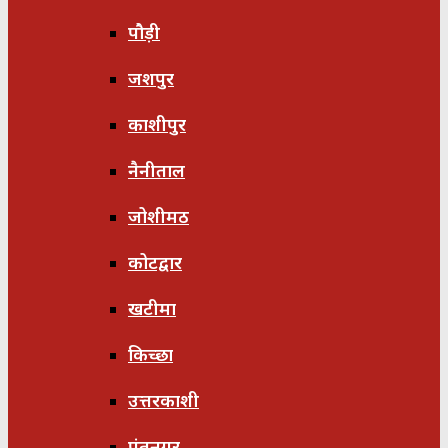
पौड़ी
जशपुर
काशीपुर
नैनीताल
जोशीमठ
कोटद्वार
खटीमा
किच्छा
उत्तरकाशी
पंतनगर