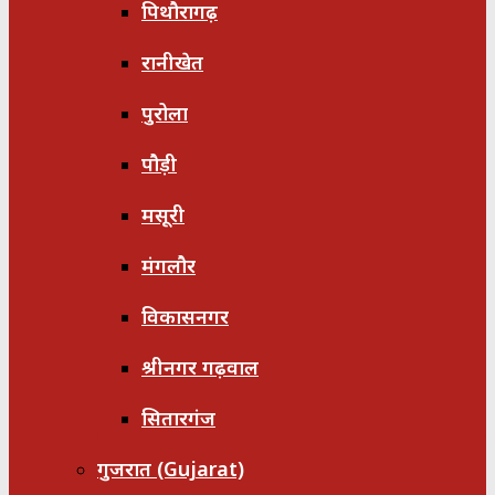
पिथौरागढ़
रानीखेत
पुरोला
पौड़ी
मसूरी
मंगलौर
विकासनगर
श्रीनगर गढ़वाल
सितारगंज
गुजरात (Gujarat)