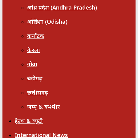
आंध्र प्रदेश (Andhra Pradesh)
ओडिशा (Odisha)
कर्नाटक
केरला
गोवा
चंडीगढ़
छत्तीसगढ़
जम्मू & कश्मीर
हेल्थ & ब्यूटी
International News