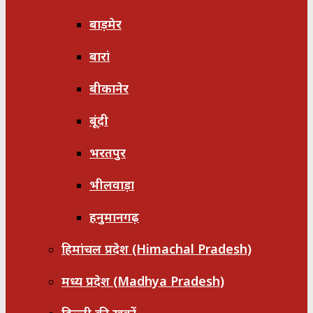
बाड़मेर
बारां
बीकानेर
बूंदी
भरतपुर
भीलवाड़ा
हनुमानगढ़
हिमांचल प्रदेश (Himachal Pradesh)
मध्य प्रदेश (Madhya Pradesh)