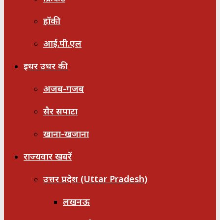
हॉकी
आई.पी.एल
इधर उधर की
अजब-गजब
सैर सपाटा
खाना-खजाना
राज्यवार खबरें
उत्तर प्रदेश (Uttar Pradesh)
लखनऊ