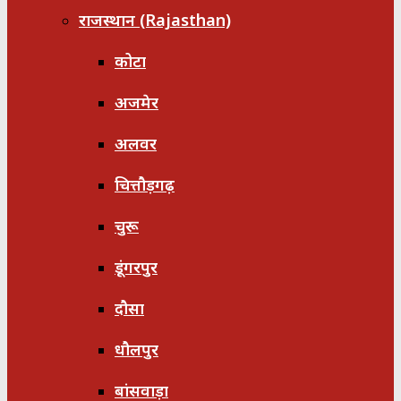
राजस्थान (Rajasthan)
कोटा
अजमेर
अलवर
चित्तौड़गढ़
चुरू
डूंगरपुर
दौसा
धौलपुर
बांसवाड़ा