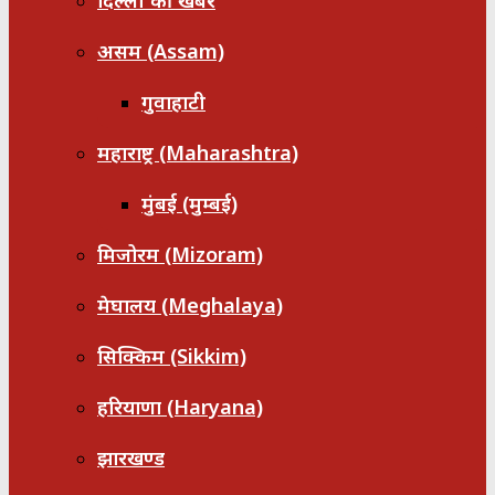
दिल्ली की खबरें
असम (Assam)
गुवाहाटी
महाराष्ट्र (Maharashtra)
मुंबई (मुम्बई)
मिजोरम (Mizoram)
मेघालय (Meghalaya)
सिक्किम (Sikkim)
हरियाणा (Haryana)
झारखण्ड