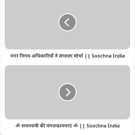
नगर निगम अधिकारियों ने संभाला मोर्चा || Soochna India
झाँसी नगर निगम का यह प्रयाश उत्तर प्रदेश के दूसरे नगर
ॐ रामनवमी की मंगलकामनाएं ॐ || Soochna India
निगमों के लिए अनुकरणीय है, अब देखना होगा कि क्या