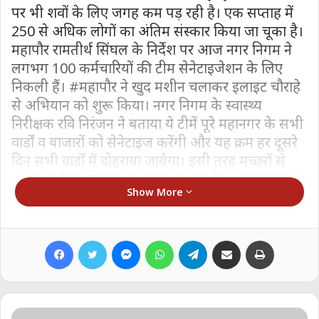
पर भी शवों के लिए जगह कम पड़ रही है। एक सप्ताह में
250 से अधिक लोगों का अंतिम संस्कार किया जा चूका है।
महापौर रामतीर्थ सिंघल के निर्देश पर आज नगर निगम ने
लगभग 100 कर्मचारियों की टीम सेनेटाइजेशन के लिए
निकली हैं। #महापौर ने खुद मशीन चलाकर इलाइट चौराहे
से अभियान को शुरू किया। नगर निगम के स्वास्थ्य
निरीक्षक रवि निरंजन ने बताया ये टीमें पूरे महानगर के सभी
वार्डों व बाजारों को सेनेटाइज करेंगी और यह क्रम हर दूसरे
दिन सभी वार्डों में दोहराया जायेगा। इसी तरह मच्छरों से
बचाव के लिए फोगिंग भी कराई जा रही है, #सैनिटाइजेशन
Show More
और फोगिंग के लिए तीन तीन लोगों की एक-एक टीम बना
कर रोजाना 30 वार्डों में भेज कर सैनिटाइजेशन और फोगिंग
का कार्य कराया जा रहा है, और इस तरह हर दूसरे दिन 60
Facebook
Twitter
Messenger
WhatsApp
Telegram
Share via Email
Print
वार्डों के झांसी #नगर_निगम में सैनिटाइजेशन और फोगिंग
का काम दोहराया जा रहा है…