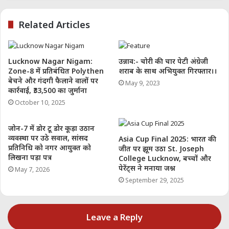
सबसे ज्यादा साधन संपन्न लखनऊ नगर निगम अपने सभी
वार्डों में हर दूसरे दिन सैनिटाइजेशन और फोगिंग करा
Related Articles
सकती है या नहीं ? देखा तो ये जा रहा है की उत्तर प्रदेश में
कोरोना से सबसे ज्यादा प्रभावित लखनऊ नगर निगम के
कई वार्ड और कॉलोनी ऐसे हैं जहाँ पर अभी एक बार भी न
Lucknow Nagar Nigam:
उन्नाव:- चोरी की चार पेटी अंग्रेजी
तो सैनिटाइजेशन हुआ है और न ही मच्छरों से बचाव के लिए
Zone-8 में प्रतिबंधित Polythen
शराब के साथ अभियुक्त गिरफ्तार।।
बेचने और गंदगी फैलाने वालों पर
May 9, 2023
फोगिंग..
कार्रवाई, ₹33,500 का जुर्माना
October 10, 2025
आपको निम्नलिखित खबरें/लेख भी दिलचस्प लग सकते हैं:
जोन-7 में डोर टू डोर कूड़ा उठान
लखनऊ नगर निगम ने अंतिम संस्कार के लिए नए
व्यवस्था पर उठे सवाल, सांसद
Asia Cup Final 2025: भारत की
प्रतिनिधि को नगर आयुक्त को
जीत पर झूम उठा St. Joseph
प्लेटफार्म कराए तैयार || Soochna India
लिखना पड़ा पत्र
College Lucknow, बच्चों और
सरोजनी नगर द्वितीय वार्ड के संक्रमित क्षेत्रों में
पेरेंट्स ने मनाया जश्न
May 7, 2026
सामाजिक कार्यकर्ता प्रीतम सिंह व नगर निगम द्वारा
September 29, 2025
चलाया गया सघन सैनिटाइज अभियान
घर पर ही कैसे जाने की आप कोरोना पॉजिटिव हैं ?
Leave a Reply
सावधानियां और वचाव || Soochna India