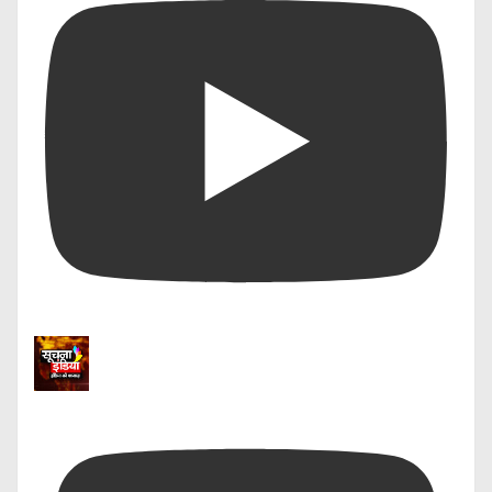
झांसी नगर निगम हर दूसरे दिन
Pandit Kheda ka Nala:
अपने हर वार्ड में फोगिंग और
महापौर से मुलाकात, अधूरे पड़े
सैनिटाइजेशन कर रही है देखें कैसे..
आरसीसी नाले के निर्माण की मांग
April 20, 2021
November 30, 2024
In "कोरोना"
In "स्मार्ट सिटी"
मल्लाही टोला द्वितीय वार्ड में सफाई
व्यवस्था ध्वस्त, खाली प्लॉट बने
कूड़ाघर
March 12, 2026
In "ब्रेकिंग न्यूज़"