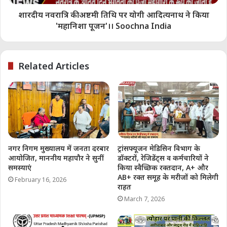
Soochna India
शारदीय नवरात्रि की अष्टमी तिथि पर योगी आदित्यनाथ ने किया
सूचना इंडिया न्यूज़ चैनल के
'महानिशा पूजन'।। Soochna India
अनुभवी पत्रकारों और लेखकों की
पूरी टीम काम कर रही हैं, सूचना
इंडिया के एडिटोरियल टीम के पास
Related Articles
15 वर्षों का गहन अनुभव है।
राजनीति, सामाजिक मुद्दों, और
अर्थव्यवस्था पर उनकी रिपोर्ट्स
और लेखन शैली ने उन्हें मीडिया
जगत में विशेष पहचान दिलाई है।
सूचना इंडिया ने विगत 15 वर्षों में
नगर निगम मुख्यालय में जनता दरबार
ट्रांसफ्यूजन मेडिसिन विभाग के
कई महत्वपूर्ण रिपोर्ट्स का नेतृत्व
आयोजित, माननीय महापौर ने सुनीं
डॉक्टरों, रेजिडेंट्स व कर्मचारियों ने
किया है और पत्रकारिता में
समस्याएं
किया स्वैच्छिक रक्तदान, A+ और
AB+ रक्त समूह के मरीजों को मिलेगी
निष्पक्षता और नैतिकता के प्रति
February 16, 2026
राहत
उनकी प्रतिबद्धता ने उन्हें एक
March 7, 2026
विश्वसनीय आवाज बनाया है।
उन्होंने अपने काम के लिए कई