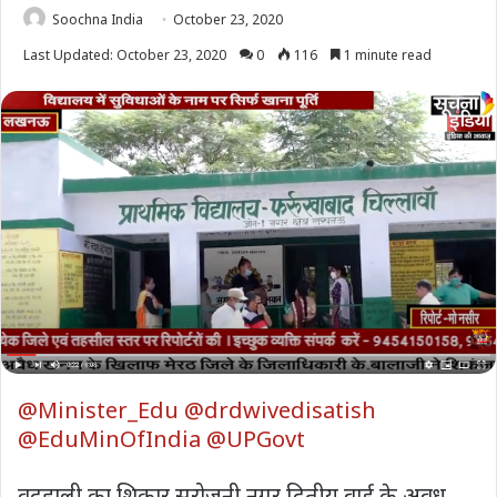
Soochna India
October 23, 2020
Last Updated: October 23, 2020
0
116
1 minute read
@Minister_Edu
@drdwivedisatish
@EduMinOfIndia
@UPGovt
वद्हाली का शिकार सरोजनी नगर द्वितीय वार्ड के अवध