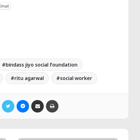
Email
bindass jiyo social foundation
ritu agarwal
social worker
Facebook
Twitter
Messenger
Share via Email
Print