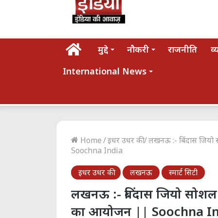
होम
मुद्दे
नौकरी
राजनीति
व्
International News
Home
/
इधर उधर की
/
लखनऊ :- बिंदास जियो
Soochna India
इधर उधर की
लखनऊ
स्मार्ट सिटी
लखनऊ :- बिंदास जियो सोशल
का आयोजन || Soochna In