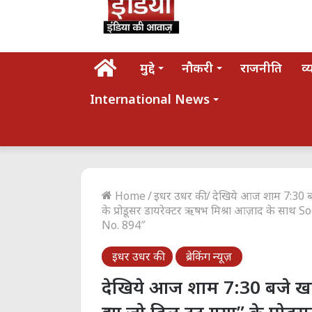
होम
मुद्दे
नौकरी
राजनीति
व्
International News
Home
/
इधर उधर की
/
देखिये आज शाम 7:30 ब
के प्रोडूसर डायरेक्टर ऋषभ मिश्रा आज़ाद के स
No. 894″
इधर उधर की
ब्रेकिंग न्यूज़
देखिये आज शाम 7:30 बजे ख