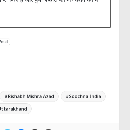
Email
Rishabh Mishra Azad
Soochna India
Uttarakhand
Facebook
Twitter
Messenger
Share via Email
Print