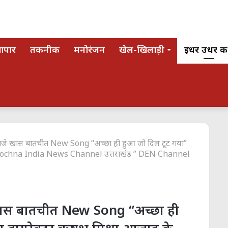
यापार
तकनीक
मनोरंजन
खेल-खिलाड़ी
इधर उधर की
जे खास बातचीत New Song “अच्छा ही हुआ जो दिल टूट गया”
ाथ Soochna India News Channel उत्तराखंड ” DEN Channel
ास बातचीत New Song “अच्छा ही