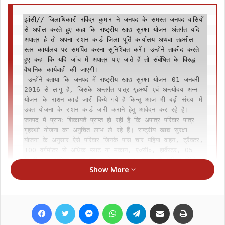
झांसी// जिलाधिकारी रविंद्र कुमार ने जनपद के समस्त जनपद वासियों 
से अपील करते हुए कहा कि राष्ट्रीय खाद्य सुरक्षा योजना अंतर्गत यदि 
अपात्र है तो अपना राशन कार्ड जिला पूर्ति कार्यालय अथवा तहसील 
स्तर कार्यालय पर समर्पित करना सुनिश्चित करें। उन्होंने ताकीद करते 
हुए कहा कि यदि जांच में अपात्र पाए जाते हैं तो संबंधित के विरुद्ध 
वैधानिक कार्यवाही की जाएगी।

 उन्होंने बताया कि जनपद में राष्ट्रीय खाद्य सुरक्षा योजना 01 जनवरी 
2016 से लागू है, जिसके अन्तर्गत पात्र गृहस्थी एवं अन्त्योदय अन्न 
योजना के राशन कार्ड जारी किये गये है किन्तु आज भी बड़ी संख्या में 
उक्त योजना के राशन कार्ड जारी कराने हेतु आवेदन कर रहे है। 
जनपद में प्रायः शिकायतें प्राप्त हो रही है कि अपात्र परिवार पात्र 
गृहस्थी योजना का अनुचित लाभ ले रहे हैं। राष्ट्रीय खाद्य सुरक्षा 
योजना के अनुसार ऐसे परिवार जिनके पास चार पहिया वाहन, ट्रैक्टर, 
100 वर्गमीटर से अधिक प्लाट या मकान, ए०सी०, हार्वेस्टर, 05 
के०वी० या अधिक क्षमता का जनरेटर, 7.5 एकड़ से अधिक सिंचित 
Show More
भूमि के स्वामी एक से अधिक शस्त्र लाइसेंसी, आयकर दाता, ग्रामीण 
क्षेत्र में पूरे परिवार के लोगों की आय मिलाकर 02 लाख प्रतिवर्ष, 
नगरीय क्षेत्र में 03 लाख प्रतिवर्ष आय अर्जित करने वाला परिवार एवं 
सरकारी सेवारत कर्मचारी 100 वर्गमीटर से अधिक का स्वअर्जित 
Facebook
Twitter
Messenger
WhatsApp
Telegram
Share via Email
Print
आवासीय प्लाट या उस पर स्वनिर्मित मकान अथवा 100 वर्गमीटर से 
अधिक कार्पेट एरिया का आवासी फ्लेट, 80 वर्गमीटर या उससे अधिक 