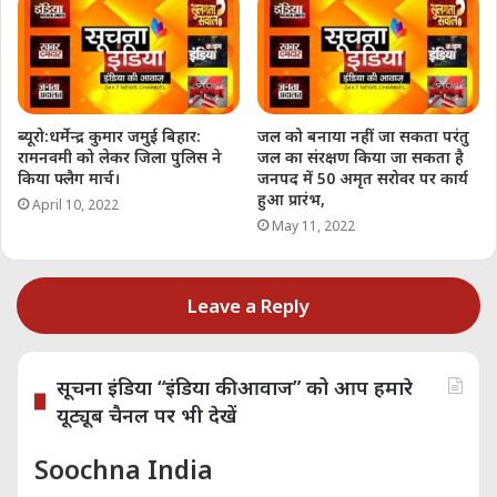
Related
ब्यूरो:धर्मेन्द्र कुमार जमुई बिहार:
जल को बनाया नहीं जा सकता परंतु
रामनवमी को लेकर जिला पुलिस ने
जल का संरक्षण किया जा सकता है
अंत्योदय कार्ड धारकों एवं पात्र
असम के मुख्यमंत्री Himanta
किया फ्लैग मार्च।
जनपद में 50 अमृत सरोवर पर कार्य
गृहस्थी कार्ड धारकों को निशुल्क
Biswa Sarma ने की ओरुनोदोई
हुआ प्रारंभ,
वितरित किया गया राशन
3.0 और राष्ट्रीय खाद्य सुरक्षा
April 10, 2022
December 13, 2021
अधिनियम पर चर्चा
May 11, 2022
In "राजनीति"
September 15, 2024
In "राजनीति"
Leave a Reply
सूचना इंडिया “इंडिया की आवाज” को आप हमारे
यूट्यूब चैनल पर भी देखें
आयुष्मान भारत गोल्डेन कार्ड क्या
है? पात्रता, आवेदन प्रक्रिया और
Soochna India
ऑनलाइन डाउनलोड जानकारी |
Ayushman Bharat Golden