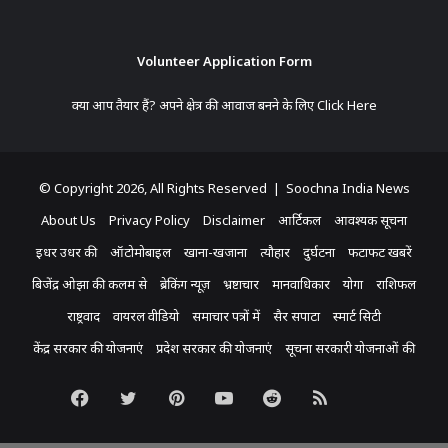
Volunteer Application Form
क्या आप तैयार हैं? अपने क्षेत्र की आवाज बनने के लिए
Click Here
© Copyright 2026, All Rights Reserved | Soochna India News
About Us
Privacy Policy
Disclaimer
आर्टिकल
आवश्यक सूचना
इधर उधर की
ऑटोमोबाइल
खाना-खजाना
त्यौहार
दुर्घटना
फटाफट खबरें
बिजेंद्र ओझा की कलम से
ब्रेकिंग न्यूज़
भ्रष्टाचार
मानवाधिकार
योगा
राशिफल
राष्ट्रवाद
वायरल वीडियो
समाचार पत्रों में
सैर सपाटा
स्मार्ट सिटी
केंद्र सरकार की योजनाएं
प्रदेश सरकार की योजनाएं
सूचना सरकारी योजनाओं की
Facebook
Twitter
Pinterest
YouTube
Reddit
RSS
Koo