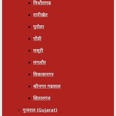
पिथौरागढ़
रानीखेत
पुरोला
पौड़ी
मसूरी
मंगलौर
विकासनगर
श्रीनगर गढ़वाल
सितारगंज
गुजरात (Gujarat)