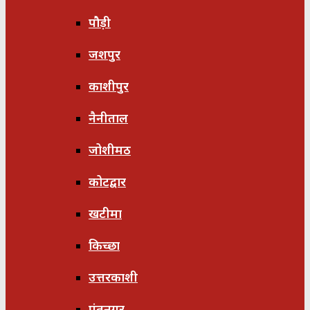
पौड़ी
जशपुर
काशीपुर
नैनीताल
जोशीमठ
कोटद्वार
खटीमा
किच्छा
उत्तरकाशी
पंतनगर