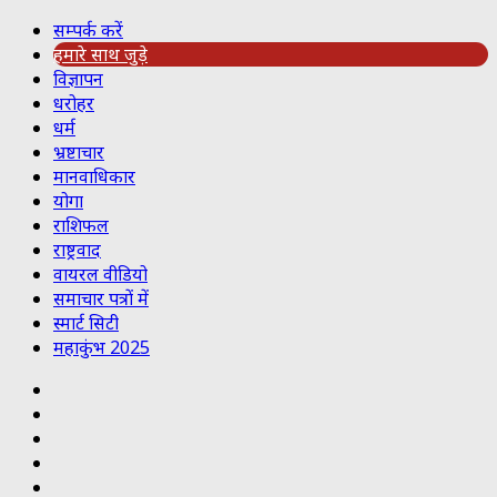
सम्पर्क करें
हमारे साथ जुड़े
विज्ञापन
धरोहर
धर्म
भ्रष्टाचार
मानवाधिकार
योगा
राशिफल
राष्ट्रवाद
वायरल वीडियो
समाचार पत्रों में
स्मार्ट सिटी
महाकुंभ 2025
Koo
RSS
Reddit
YouTube
Pinterest