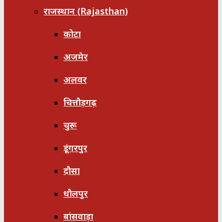
राजस्थान (Rajasthan)
कोटा
अजमेर
अलवर
चित्तौड़गढ़
चुरू
डूंगरपुर
दौसा
धौलपुर
बांसवाड़ा