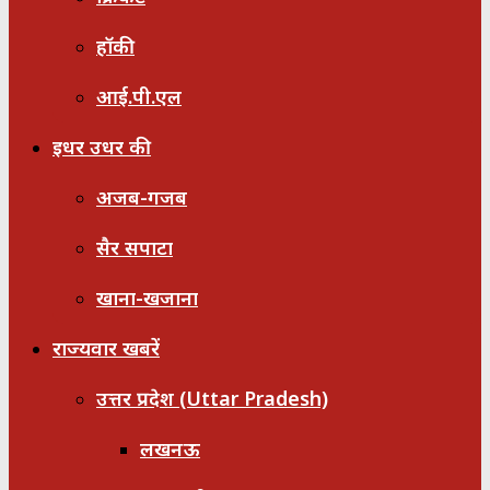
हॉकी
आई.पी.एल
इधर उधर की
अजब-गजब
सैर सपाटा
खाना-खजाना
राज्यवार खबरें
उत्तर प्रदेश (Uttar Pradesh)
लखनऊ