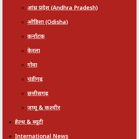
आंध्र प्रदेश (Andhra Pradesh)
ओडिशा (Odisha)
कर्नाटक
केरला
गोवा
चंडीगढ़
छत्तीसगढ़
जम्मू & कश्मीर
हेल्थ & ब्यूटी
International News