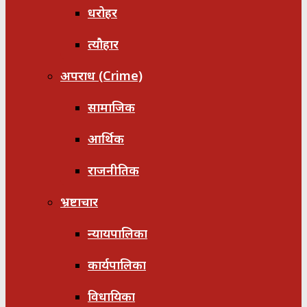
धरोहर
त्यौहार
अपराध (Crime)
सामाजिक
आर्थिक
राजनीतिक
भ्रष्टाचार
न्यायपालिका
कार्यपालिका
विधायिका