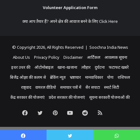
Volunteer Application Form
क्या आप तैयार हैं? अपने क्षेत्र की आवाज बनने के लिए
Click Here
© Copyright 2026, All Rights Reserved | Soochna India News
About Us
Privacy Policy
Disclaimer
आर्टिकल
आवश्यक सूचना
इधर उधर की
ऑटोमोबाइल
खाना-खजाना
त्यौहार
दुर्घटना
फटाफट खबरें
बिजेंद्र ओझा की कलम से
ब्रेकिंग न्यूज़
भ्रष्टाचार
मानवाधिकार
योगा
राशिफल
राष्ट्रवाद
वायरल वीडियो
समाचार पत्रों में
सैर सपाटा
स्मार्ट सिटी
केंद्र सरकार की योजनाएं
प्रदेश सरकार की योजनाएं
सूचना सरकारी योजनाओं की
Facebook
Twitter
Pinterest
YouTube
Reddit
RSS
Koo