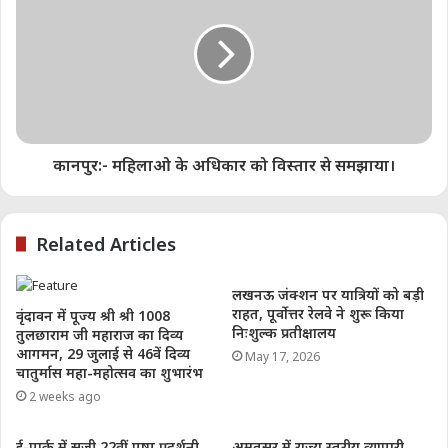
कार्यवाही सुनिश्चित की जा सकें।बैठक में मुख्य विकास
अधिकारी सुधीर कुमार, अपर जिलाधिकारी (भू0/आ0) श्री
सत्येन्द्र कुमार सिंह, उपायुक्त उद्योग श्री सुधीर कुमार
श्रीवास्तव सहित सम्बन्धित विभागों के अधिकारी, उद्यमी
संगठनों के पदाधिकारी व उद्यमी उपस्थित रहे।
कानपुर:- महिलाओ के अधिकार को विस्तार से समझाया।
Anuj Tiwari
Related Articles
लखनऊ जंक्शन पर यात्रियों को बड़ी
राहत, पूर्वोत्तर रेलवे ने शुरू किया
वृंदावन में पूज्य श्री श्री 1008
निःशुल्क प्रतीक्षालय
तुलछाराम जी महाराज का दिव्य
आगमन, 29 जुलाई से 46वें दिव्य
May 17, 2026
Share this:
चातुर्मास महा-महोत्सव का शुभारंभ
Telegram
WhatsApp
Email
2 weeks ago
ई-पार्क में सजी 22वीं पुष्प प्रदर्शनी
अमृतसर में राज्य स्तरीय व्यापारी