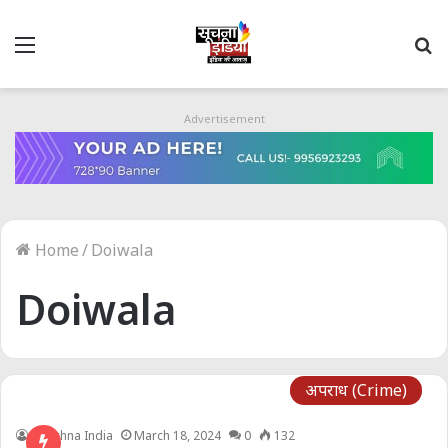
Menu
S
fo
Advertisement
Home
/
Doiwala
Doiwala
अपराध (Crime)
Soochna India
March 18, 2024
0
132