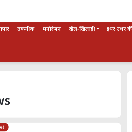
यापार
तकनीक
मनोरंजन
खेल-खिलाड़ी
इधर उधर की
ws
e)