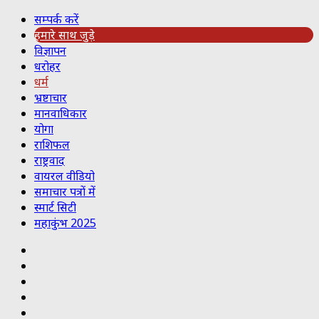
सम्पर्क करें
हमारे साथ जुड़े
विज्ञापन
धरोहर
धर्म
भ्रष्टाचार
मानवाधिकार
योगा
राशिफल
राष्ट्रवाद
वायरल वीडियो
समाचार पत्रों में
स्मार्ट सिटी
महाकुंभ 2025
Koo
RSS
Reddit
YouTube
Pinterest