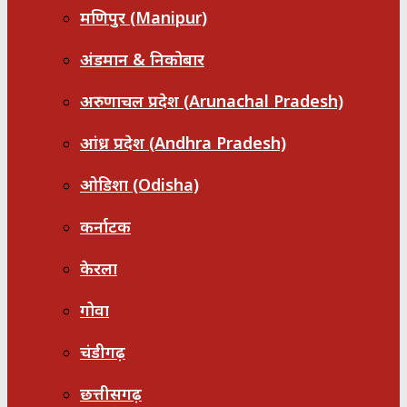
मणिपुर (Manipur)
अंडमान & निकोबार
अरुणाचल प्रदेश (Arunachal Pradesh)
आंध्र प्रदेश (Andhra Pradesh)
ओडिशा (Odisha)
कर्नाटक
केरला
गोवा
चंडीगढ़
छत्तीसगढ़