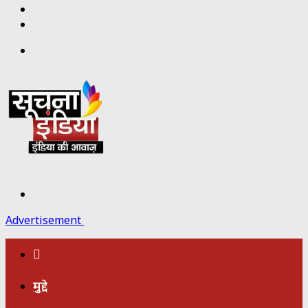
Twitter
Facebook
Menu
Search
for
Advertisement
होम
मुद्दे