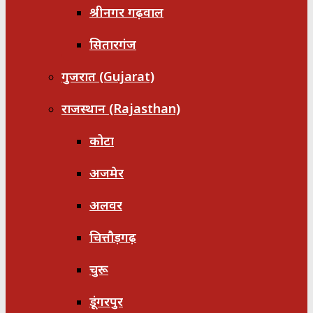
श्रीनगर गढ़वाल
सितारगंज
गुजरात (Gujarat)
राजस्थान (Rajasthan)
कोटा
अजमेर
अलवर
चित्तौड़गढ़
चुरू
डूंगरपुर