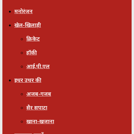
मनोरंजन
खेल-खिलाड़ी
क्रिकेट
हॉकी
आई.पी.एल
इधर उधर की
अजब-गजब
सैर सपाटा
खाना-खजाना