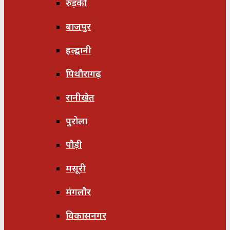
रुड़की
बाजपुर
हल्द्वानी
पिथौरागढ़
रानीखेत
पुरोला
पौड़ी
मसूरी
मंगलौर
विकासनगर