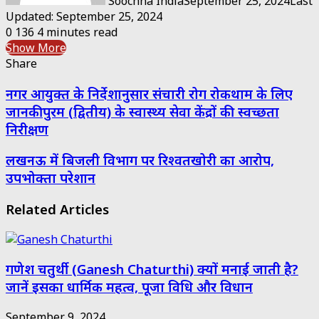
Soochna India
September 25, 2024
Last
Updated: September 25, 2024
0
136
4 minutes read
Show More
Share
Facebook
Twitter
Messenger
Messenger
WhatsApp
Telegram
Share
Print
नगर आयुक्त के निर्देशानुसार संचारी रोग रोकथाम के लिए
via
Email
जानकीपुरम (द्वितीय) के स्वास्थ्य सेवा केंद्रों की स्वच्छता
निरीक्षण
लखनऊ में बिजली विभाग पर रिश्वतखोरी का आरोप,
उपभोक्ता परेशान
Related Articles
गणेश चतुर्थी (Ganesh Chaturthi) क्यों मनाई जाती है?
जानें इसका धार्मिक महत्व, पूजा विधि और विधान
September 9, 2024