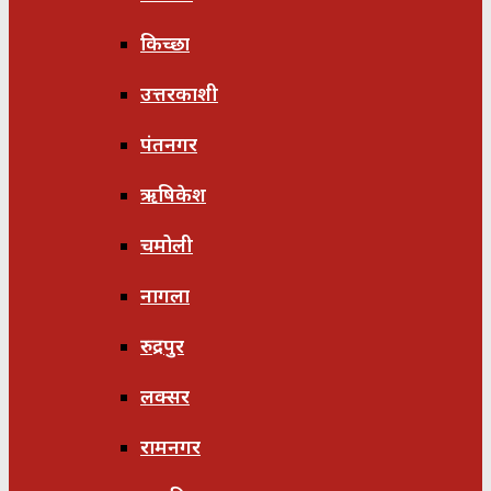
किच्छा
उत्तरकाशी
पंतनगर
ऋषिकेश
चमोली
नागला
रुद्रपुर
लक्सर
रामनगर