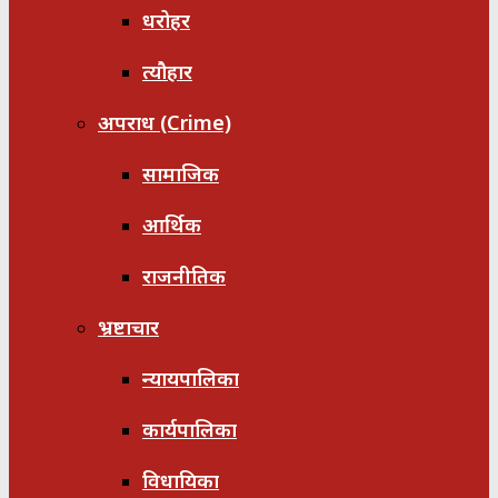
धरोहर
त्यौहार
अपराध (Crime)
सामाजिक
आर्थिक
राजनीतिक
भ्रष्टाचार
न्यायपालिका
कार्यपालिका
विधायिका