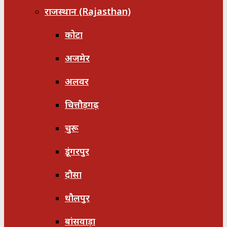
राजस्थान (Rajasthan)
कोटा
अजमेर
अलवर
चित्तौड़गढ़
चुरू
डूंगरपुर
दौसा
धौलपुर
बांसवाड़ा