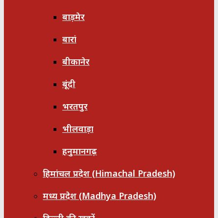
बाड़मेर
बारां
बीकानेर
बूंदी
भरतपुर
भीलवाड़ा
हनुमानगढ़
हिमांचल प्रदेश (Himachal Pradesh)
मध्य प्रदेश (Madhya Pradesh)