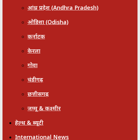
आंध्र प्रदेश (Andhra Pradesh)
ओडिशा (Odisha)
कर्नाटक
केरला
गोवा
चंडीगढ़
छत्तीसगढ़
जम्मू & कश्मीर
हेल्थ & ब्यूटी
International News