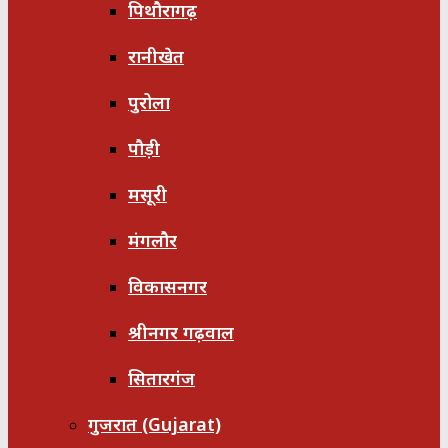
पिथौरागढ़
रानीखेत
पुरोला
पौड़ी
मसूरी
मंगलौर
विकासनगर
श्रीनगर गढ़वाल
सितारगंज
गुजरात (Gujarat)