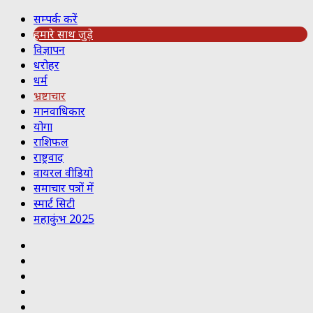
सम्पर्क करें
हमारे साथ जुड़े
विज्ञापन
धरोहर
धर्म
भ्रष्टाचार
मानवाधिकार
योगा
राशिफल
राष्ट्रवाद
वायरल वीडियो
समाचार पत्रों में
स्मार्ट सिटी
महाकुंभ 2025
Koo
RSS
Reddit
YouTube
Pinterest