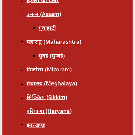
दिल्ली की खबरें
असम (Assam)
गुवाहाटी
महाराष्ट्र (Maharashtra)
मुंबई (मुम्बई)
मिजोरम (Mizoram)
मेघालय (Meghalaya)
सिक्किम (Sikkim)
हरियाणा (Haryana)
झारखण्ड