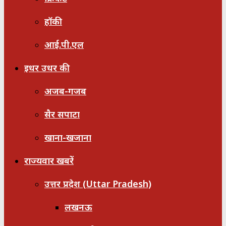
हॉकी
आई.पी.एल
इधर उधर की
अजब-गजब
सैर सपाटा
खाना-खजाना
राज्यवार खबरें
उत्तर प्रदेश (Uttar Pradesh)
लखनऊ