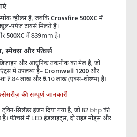
ाएं
स्पोक व्हील्स हैं, जबकि
Crossfire 500XC
में
ूल-पर्पज टायर्स मिलते हैं।
और
500XC
में 839mm है।
स, स्पेक्स और फीचर्स
डिज़ाइन और आधुनिक तकनीक का मेल है, जो
रिएंट्स में उपलब्ध है–
Cromwell 1200
और
शः ₹7.84 लाख और ₹9.10 लाख (एक्स-शोरूम) है।
्सेसरीज़ की सम्पूर्ण जानकारी
, ट्विन-सिलेंडर इंजन दिया गया है, जो 82 bhp की
ै। फीचर्स में LED हेडलाइट्स, दो राइड मोड्स और