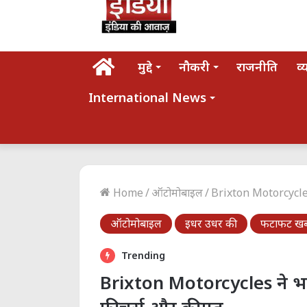
होम
मुद्दे
नौकरी
राजनीति
व्
International News
Home
/
ऑटोमोबाइल
/
Brixton Motorcycles न
ऑटोमोबाइल
इधर उधर की
फटाफट खबर
Trending
Brixton Motorcycles ने भारत