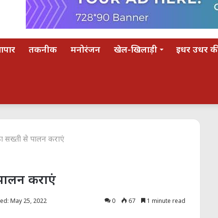
यापार
तकनीक
मनोरंजन
खेल-खिलाड़ी
इधर उधर की
ा सख्ती से पालन कराएं
 पालन कराएं
ed: May 25, 2022
0
67
1 minute read