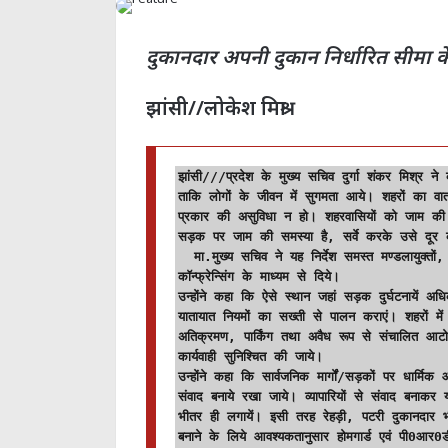
दुकानदार अपनी दुकान निर्धारित सीमा के
झांसी//लोकेश मिश्रा
झांसी///प्रदेश के मुख्य सचिव दुर्गा शंकर मिश्र 
ताकि लोगों के जीवन में सुगमता आये। शहरों का वा
प्रकार की असुविधा न हो। शहरवासियों को जाम की स
सड़क पर जाम की समस्या है, सर्वे करके उसे दूर कर
  मा.मुख्य सचिव ने यह निर्देश समस्त मण्डलायुक्तों, जिलाधिकारियों, नगर आयुक्तों एवं वरिष्ठ पुलिस अधिकारियों को वीडियो 
कॉन्फ्रेन्सिंग के माध्यम से दिये। 

उन्होंने कहा कि ऐसे स्थान जहां सड़क दुर्घटनायें अ
यातायात नियमों का सख्ती से पालन कराएं। शहरों में 
अतिक्रमण, पार्किंग तथा अवैध रूप से संचालित आटो, ट
कार्यवाही सुनिश्चित की जाये। 

उन्होंने कहा कि सार्वजनिक मार्गों/सड़कों पर धार्मिक 
संवाद बनाये रखा जाये। व्यापारियों से संवाद बनाकर 
भीतर ही लगायें। इसी तरह रेहड़ी, पटरी दुकानदार भी 
बनाने के लिये आवश्यकतानुसार होमगार्ड एवं पी0आर0ड