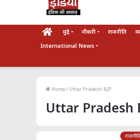
होम
मुद्दे
नौकरी
राजनीति
व्
International News
Home
/
Uttar Pradesh BJP
Uttar Pradesh 
राजनीत