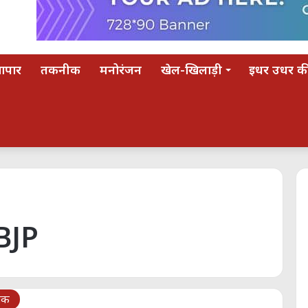
यापार
तकनीक
मनोरंजन
खेल-खिलाड़ी
इधर उधर की
BJP
िक