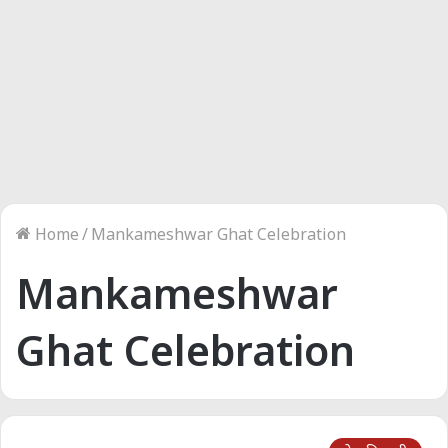
Home
/
Mankameshwar Ghat Celebration
Mankameshwar
Ghat Celebration