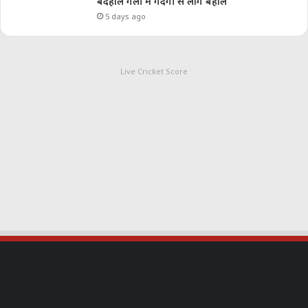
बदहाल गली में गंदगी से लोग बेहाल
5 days ago
Live Cricket Score