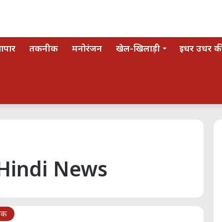
यापार
तकनीक
मनोरंजन
खेल-खिलाड़ी
इधर उधर की
 Hindi News
िक