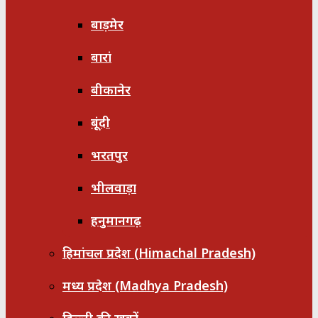
बाड़मेर
बारां
बीकानेर
बूंदी
भरतपुर
भीलवाड़ा
हनुमानगढ़
हिमांचल प्रदेश (Himachal Pradesh)
मध्य प्रदेश (Madhya Pradesh)