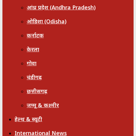
आंध्र प्रदेश (Andhra Pradesh)
ओडिशा (Odisha)
कर्नाटक
केरला
गोवा
चंडीगढ़
छत्तीसगढ़
जम्मू & कश्मीर
हेल्थ & ब्यूटी
International News