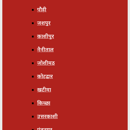
पौड़ी
जशपुर
काशीपुर
नैनीताल
जोशीमठ
कोटद्वार
खटीमा
किच्छा
उत्तरकाशी
पंतनगर