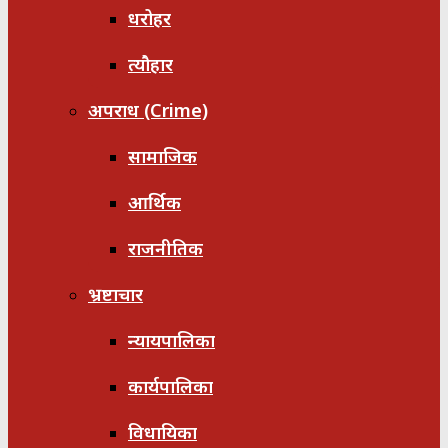
धरोहर
त्यौहार
अपराध (Crime)
सामाजिक
आर्थिक
राजनीतिक
भ्रष्टाचार
न्यायपालिका
कार्यपालिका
विधायिका