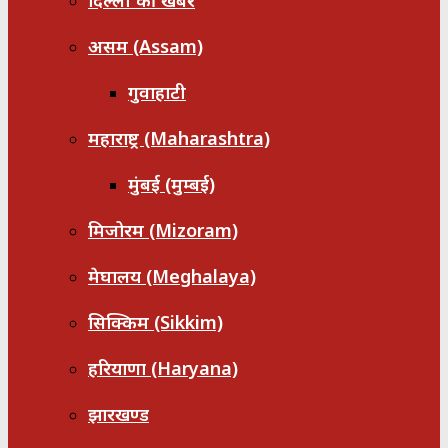
दिल्ली की खबरें
असम (Assam)
गुवाहाटी
महाराष्ट्र (Maharashtra)
मुंबई (मुम्बई)
मिजोरम (Mizoram)
मेघालय (Meghalaya)
सिक्किम (Sikkim)
हरियाणा (Haryana)
झारखण्ड