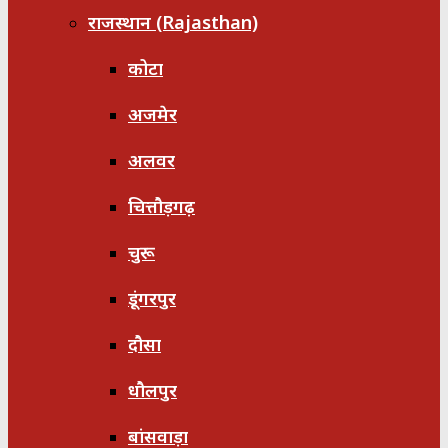
राजस्थान (Rajasthan)
कोटा
अजमेर
अलवर
चित्तौड़गढ़
चुरू
डूंगरपुर
दौसा
धौलपुर
बांसवाड़ा