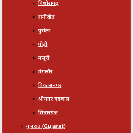
पिथौरागढ़
रानीखेत
पुरोला
पौड़ी
मसूरी
मंगलौर
विकासनगर
श्रीनगर गढ़वाल
सितारगंज
गुजरात (Gujarat)