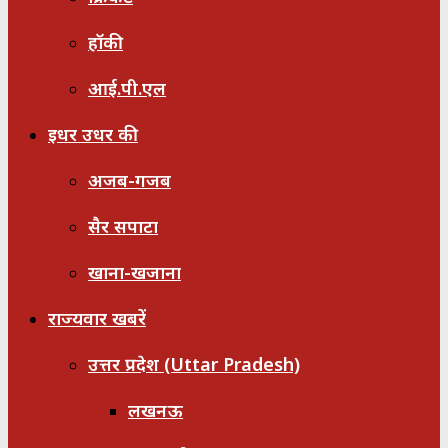
हॉकी
आई.पी.एल
इधर उधर की
अजब-गजब
सैर सपाटा
खाना-खजाना
राज्यवार खबरें
उत्तर प्रदेश (Uttar Pradesh)
लखनऊ