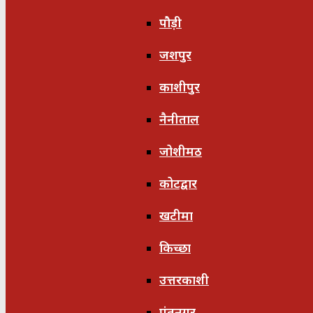
पौड़ी
जशपुर
काशीपुर
नैनीताल
जोशीमठ
कोटद्वार
खटीमा
किच्छा
उत्तरकाशी
पंतनगर