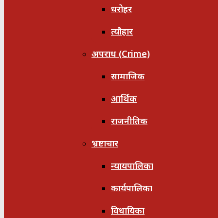
धरोहर
त्यौहार
अपराध (Crime)
सामाजिक
आर्थिक
राजनीतिक
भ्रष्टाचार
न्यायपालिका
कार्यपालिका
विधायिका