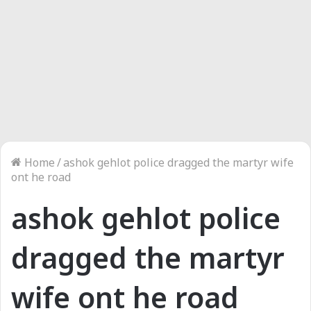
Home
/
ashok gehlot police dragged the martyr wife
ont he road
ashok gehlot police
dragged the martyr
wife ont he road