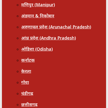
मणिपुर (Manipur)
अंडमान & निकोबार
अरुणाचल प्रदेश (Arunachal Pradesh)
आंध्र प्रदेश (Andhra Pradesh)
ओडिशा (Odisha)
कर्नाटक
केरला
गोवा
चंडीगढ़
छत्तीसगढ़