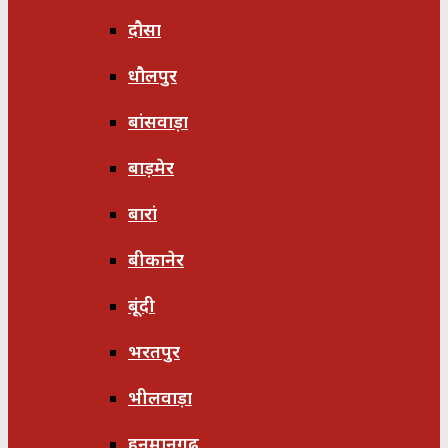
दौसा
धौलपुर
बांसवाड़ा
बाड़मेर
बारां
बीकानेर
बूंदी
भरतपुर
भीलवाड़ा
हनुमानगढ़