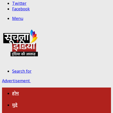
Twitter
Facebook
Menu
Search for
Advertisement
होम
मुद्दे