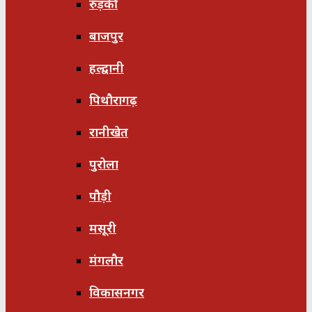
रुड़की
बाजपुर
हल्द्वानी
पिथौरागढ़
रानीखेत
पुरोला
पौड़ी
मसूरी
मंगलौर
विकासनगर