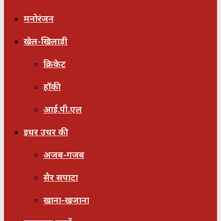
मनोरंजन
खेल-खिलाड़ी
क्रिकेट
हॉकी
आई.पी.एल
इधर उधर की
अजब-गजब
सैर सपाटा
खाना-खजाना