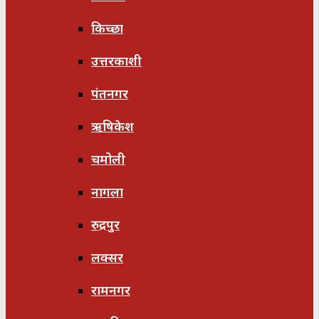
किच्छा
उत्तरकाशी
पंतनगर
ऋषिकेश
चमोली
नागला
रुद्रपुर
लक्सर
रामनगर