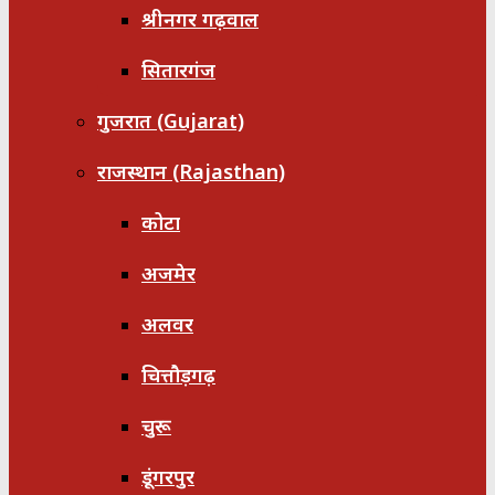
श्रीनगर गढ़वाल
सितारगंज
गुजरात (Gujarat)
राजस्थान (Rajasthan)
कोटा
अजमेर
अलवर
चित्तौड़गढ़
चुरू
डूंगरपुर