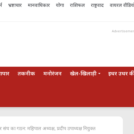
्म
भ्रष्टाचार
मानवाधिकार
योगा
राशिफल
राष्ट्रवाद
वायरल वीडिय
Advertiseme
यापार
तकनीक
मनोरंजन
खेल-खिलाड़ी
इधर उधर की
यापार संघ का गठन: महिपाल अध्यक्ष, प्रदीप उपाध्यक्ष नियुक्त