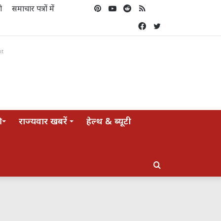
Pinterest
YouTube
Reddit
RSS
Koo
ो
समाचार पत्रों में
Facebook
Twitter
nt
राज्यवार खबरें
हेल्थ & ब्यूटी
Search
for