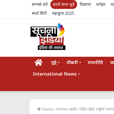
सम्पर्क करें
हमारे साथ जुड़े
विज्ञापन
धरोहर
धर
स्मार्ट सिटी
महाकुंभ 2025
होम
मुद्दे
नौकरी
राजनीति
व्
International News
Home
/
फटाफट खबरें
/
पंडित खेड़ा राष्ट्रीय व्