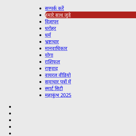
सम्पर्क करें
हमारे साथ जुड़े
विज्ञापन
धरोहर
धर्म
भ्रष्टाचार
मानवाधिकार
योगा
राशिफल
राष्ट्रवाद
वायरल वीडियो
समाचार पत्रों में
स्मार्ट सिटी
महाकुंभ 2025
Koo
RSS
Reddit
YouTube
Pinterest