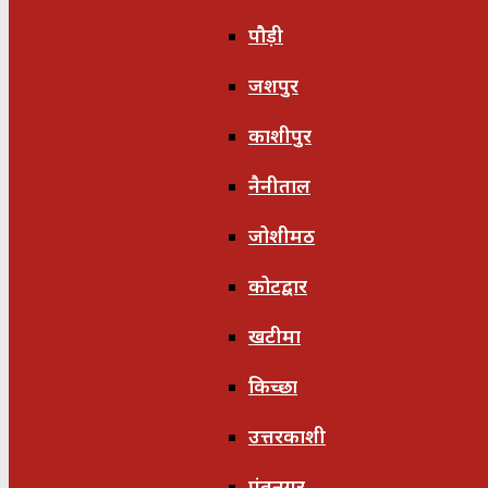
पौड़ी
जशपुर
काशीपुर
नैनीताल
जोशीमठ
कोटद्वार
खटीमा
किच्छा
उत्तरकाशी
पंतनगर