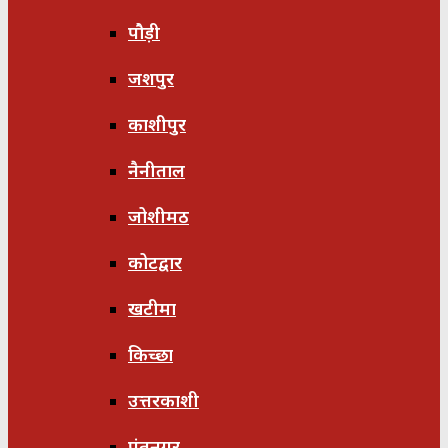
पौड़ी
जशपुर
काशीपुर
नैनीताल
जोशीमठ
कोटद्वार
खटीमा
किच्छा
उत्तरकाशी
पंतनगर