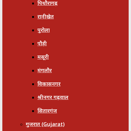
पिथौरागढ़
रानीखेत
पुरोला
पौड़ी
मसूरी
मंगलौर
विकासनगर
श्रीनगर गढ़वाल
सितारगंज
गुजरात (Gujarat)