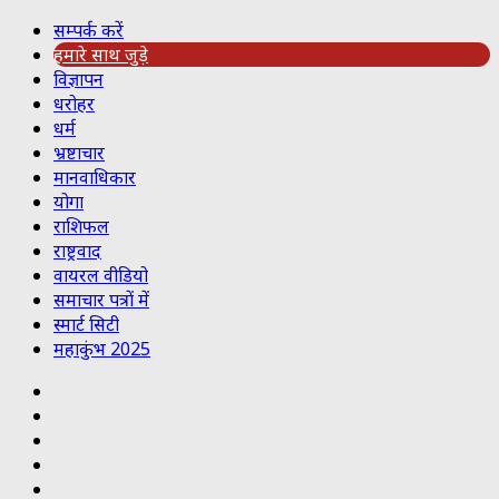
सम्पर्क करें
हमारे साथ जुड़े
विज्ञापन
धरोहर
धर्म
भ्रष्टाचार
मानवाधिकार
योगा
राशिफल
राष्ट्रवाद
वायरल वीडियो
समाचार पत्रों में
स्मार्ट सिटी
महाकुंभ 2025
Koo
RSS
Reddit
YouTube
Pinterest