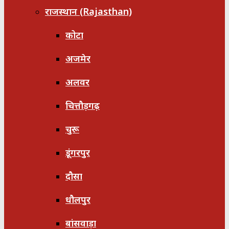
राजस्थान (Rajasthan)
कोटा
अजमेर
अलवर
चित्तौड़गढ़
चुरू
डूंगरपुर
दौसा
धौलपुर
बांसवाड़ा