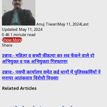
Anuj Tiwari
May 11, 2024
Last
Updated: May 11, 2024
0
46
1 minute read
Show More
Share
Facebook
Twitter
Messenger
Messenger
WhatsApp
Telegram
Share
Print
उन्नाव:- महिला व बच्ची की हत्या कर शव फेंकने वाले दो
via
Email
अभियुक्त व एक अभियुक्ता गिरफ्तार!!
उन्नाव:- एसपी कार्यालय समेत कई थानों में पुलिसकर्मियों ने
मनाया आतंकवाद विरोधी दिवस!!
Related Articles