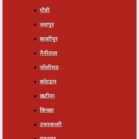
पौड़ी
जशपुर
काशीपुर
नैनीताल
जोशीमठ
कोटद्वार
खटीमा
किच्छा
उत्तरकाशी
पंतनगर