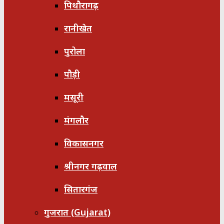
पिथौरागढ़
रानीखेत
पुरोला
पौड़ी
मसूरी
मंगलौर
विकासनगर
श्रीनगर गढ़वाल
सितारगंज
गुजरात (Gujarat)