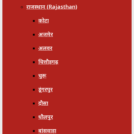
राजस्थान (Rajasthan)
कोटा
अजमेर
अलवर
चित्तौड़गढ़
चुरू
डूंगरपुर
दौसा
धौलपुर
बांसवाड़ा