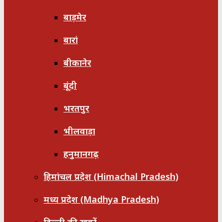
बाड़मेर
बारां
बीकानेर
बूंदी
भरतपुर
भीलवाड़ा
हनुमानगढ़
हिमांचल प्रदेश (Himachal Pradesh)
मध्य प्रदेश (Madhya Pradesh)