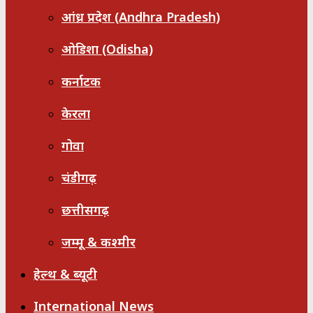
आंध्र प्रदेश (Andhra Pradesh)
ओडिशा (Odisha)
कर्नाटक
केरला
गोवा
चंडीगढ़
छत्तीसगढ़
जम्मू & कश्मीर
हेल्थ & ब्यूटी
International News