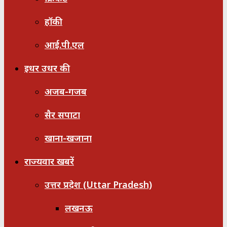
हॉकी
आई.पी.एल
इधर उधर की
अजब-गजब
सैर सपाटा
खाना-खजाना
राज्यवार खबरें
उत्तर प्रदेश (Uttar Pradesh)
लखनऊ