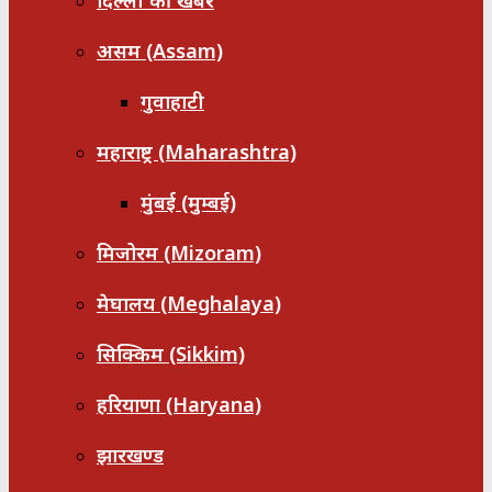
दिल्ली की खबरें
असम (Assam)
गुवाहाटी
महाराष्ट्र (Maharashtra)
मुंबई (मुम्बई)
मिजोरम (Mizoram)
मेघालय (Meghalaya)
सिक्किम (Sikkim)
हरियाणा (Haryana)
झारखण्ड