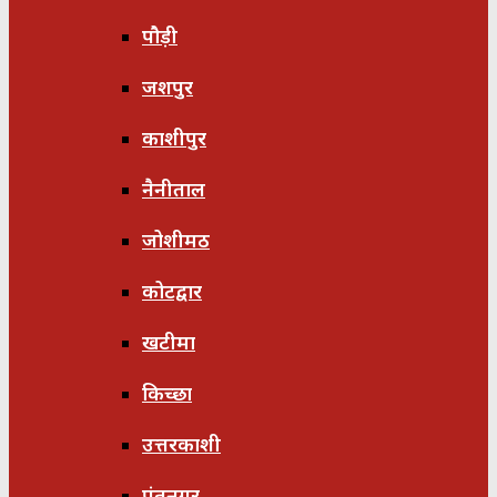
पौड़ी
जशपुर
काशीपुर
नैनीताल
जोशीमठ
कोटद्वार
खटीमा
किच्छा
उत्तरकाशी
पंतनगर