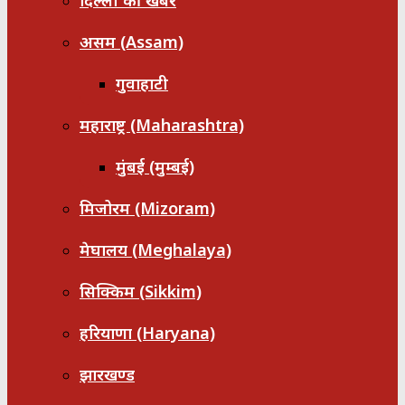
दिल्ली की खबरें
असम (Assam)
गुवाहाटी
महाराष्ट्र (Maharashtra)
मुंबई (मुम्बई)
मिजोरम (Mizoram)
मेघालय (Meghalaya)
सिक्किम (Sikkim)
हरियाणा (Haryana)
झारखण्ड