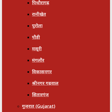
पिथौरागढ़
रानीखेत
पुरोला
पौड़ी
मसूरी
मंगलौर
विकासनगर
श्रीनगर गढ़वाल
सितारगंज
गुजरात (Gujarat)