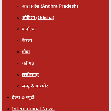
आंध्र प्रदेश (Andhra Pradesh)
ओडिशा (Odisha)
कर्नाटक
केरला
गोवा
चंडीगढ़
छत्तीसगढ़
जम्मू & कश्मीर
हेल्थ & ब्यूटी
International News