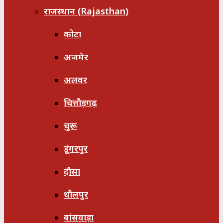
राजस्थान (Rajasthan)
कोटा
अजमेर
अलवर
चित्तौड़गढ़
चुरू
डूंगरपुर
दौसा
धौलपुर
बांसवाड़ा