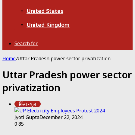
United States
United Kingdom
Search for
Home
/
Uttar Pradesh power sector privatization
Uttar Pradesh power sector
privatization
ब्रेकिंग न्यूज़
Jyoti Gupta
December 22, 2024
0
85