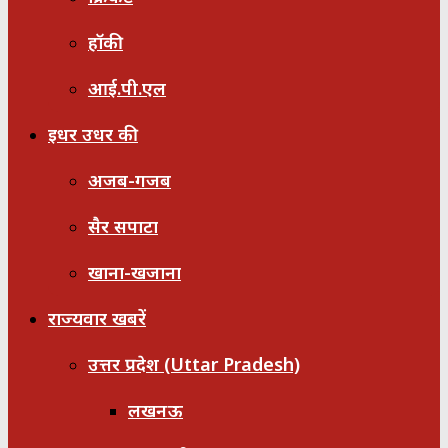
हॉकी
आई.पी.एल
इधर उधर की
अजब-गजब
सैर सपाटा
खाना-खजाना
राज्यवार खबरें
उत्तर प्रदेश (Uttar Pradesh)
लखनऊ