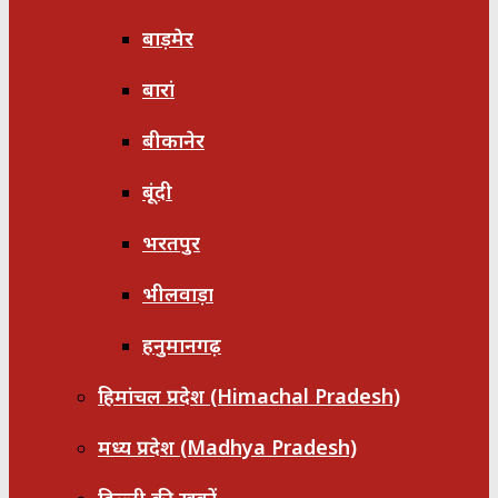
बाड़मेर
बारां
बीकानेर
बूंदी
भरतपुर
भीलवाड़ा
हनुमानगढ़
हिमांचल प्रदेश (Himachal Pradesh)
मध्य प्रदेश (Madhya Pradesh)