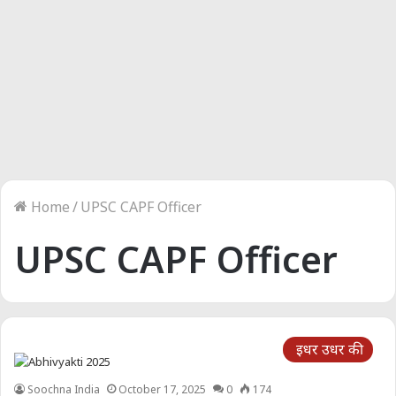
Home
/
UPSC CAPF Officer
UPSC CAPF Officer
इधर उधर की
Soochna India
October 17, 2025
0
174