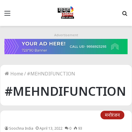
Menu
S
fo
Advertisement
Home
/
#MEHNDIFUNCTION
#MEHNDIFUNCTION
मनोरंजन
Soochna India
April 13, 2022
0
93