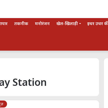
यापार
तकनीक
मनोरंजन
खेल-खिलाड़ी
इधर उधर की
y Station
्यूज़