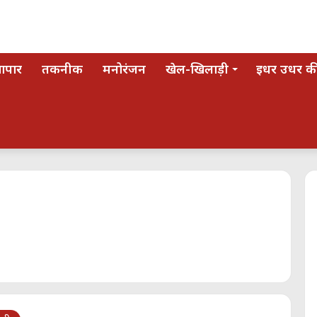
यापार
तकनीक
मनोरंजन
खेल-खिलाड़ी
इधर उधर की