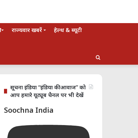
राज्यवार खबरें
हेल्थ & ब्यूटी
Search
for
सूचना इंडिया “इंडिया की आवाज” को
आप हमारे यूट्यूब चैनल पर भी देखें
Soochna India