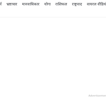
्म
भ्रष्टाचार
मानवाधिकार
योगा
राशिफल
राष्ट्रवाद
वायरल वीडिय
Advertiseme