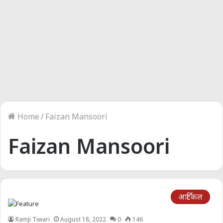
Home
/
Faizan Mansoori
Faizan Mansoori
आर्टिकल
Ramji Tiwari
August 18, 2022
0
146