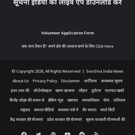
सूचना इंडिया का लाइव ऐप डाउनलोड करें
Volunteer Application Form
क्या आप तैयार हैं? अपने क्षेत्र की आवाज बनने के लिए
Click Here
© Copyright 2026, All Rights Reserved | Soochna India News
About Us
Privacy Policy
Disclaimer
आर्टिकल
आवश्यक सूचना
इधर उधर की
ऑटोमोबाइल
खाना-खजाना
त्यौहार
दुर्घटना
फटाफट खबरें
बिजेंद्र ओझा की कलम से
ब्रेकिंग न्यूज़
भ्रष्टाचार
मानवाधिकार
योगा
राशिफल
राष्ट्रवाद
वायरल वीडियो
समाचार पत्रों में
सैर सपाटा
स्मार्ट सिटी
केंद्र सरकार की योजनाएं
प्रदेश सरकार की योजनाएं
सूचना सरकारी योजनाओं की
Facebook
Twitter
Pinterest
YouTube
Reddit
RSS
Koo