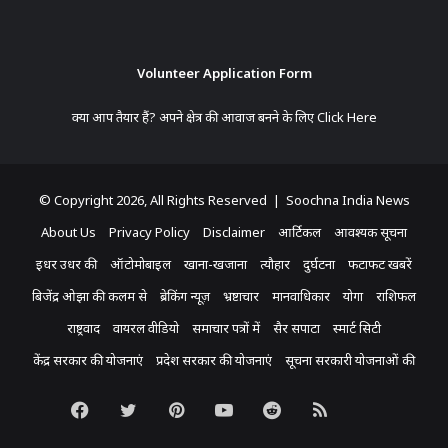
Volunteer Application Form
क्या आप तैयार हैं? अपने क्षेत्र की आवाज बनने के लिए
Click Here
© Copyright 2026, All Rights Reserved | Soochna India News
About Us
Privacy Policy
Disclaimer
आर्टिकल
आवश्यक सूचना
इधर उधर की
ऑटोमोबाइल
खाना-खजाना
त्यौहार
दुर्घटना
फटाफट खबरें
बिजेंद्र ओझा की कलम से
ब्रेकिंग न्यूज़
भ्रष्टाचार
मानवाधिकार
योगा
राशिफल
राष्ट्रवाद
वायरल वीडियो
समाचार पत्रों में
सैर सपाटा
स्मार्ट सिटी
केंद्र सरकार की योजनाएं
प्रदेश सरकार की योजनाएं
सूचना सरकारी योजनाओं की
Facebook
Twitter
Pinterest
YouTube
Reddit
RSS
Koo