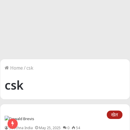
Home
/
csk
csk
खेल
Soochna India
May 25, 2025
0
54